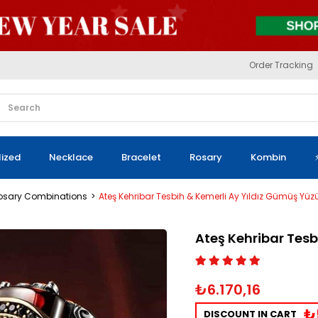
Order Tracking
lized
Necklace
Bracelet
Rosary
Kombin
Rosary Combinations
Ateş Kehribar Tesbih & Kemerli Ay Yıldız Gümüş Yüz
Ateş Kehribar Tesb
₺6.170,16
₺
DISCOUNT IN CART