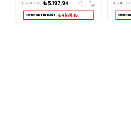
₺5.197,94
₺6.547,53
₺5.161,70
₺4678,15
DISCOUNT IN CART
DISCOUN