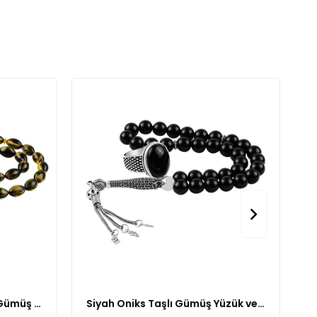
Kehribar Taşlı Hareli Yeşil Gümüş Yüzük ve Tesbih Kombin
Siyah Oniks Taşlı Gümüş Yüzük ve Doğal Taş Tesbih Kombin