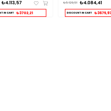
₺4.113,57
₺4.084,41
₺5.129,51
₺3702,21
₺3675,9
T IN CART
DISCOUNT IN CART