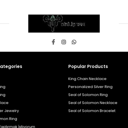
ategories
Popular Products
King Chain Necklace
ing
Personalized Silver Ring
ing
Seal of Solomon Ring
klace
Seal of Solomon Necklace
er Jewelry
Seal of Solomon Bracelet
omon Ring
Yaptırmak İstiyorum