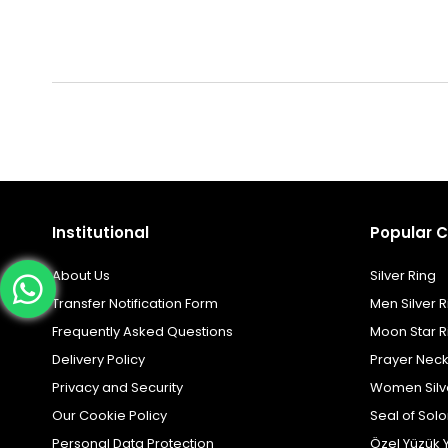
Institutional
Popular C
About Us
Silver Ring
Transfer Notification Form
Men Silver R
Frequently Asked Questions
Moon Star R
Delivery Policy
Prayer Nec
Privacy and Security
Women Silv
Our Cookie Policy
Seal of Sol
Personal Data Protection
Özel Yüzük 