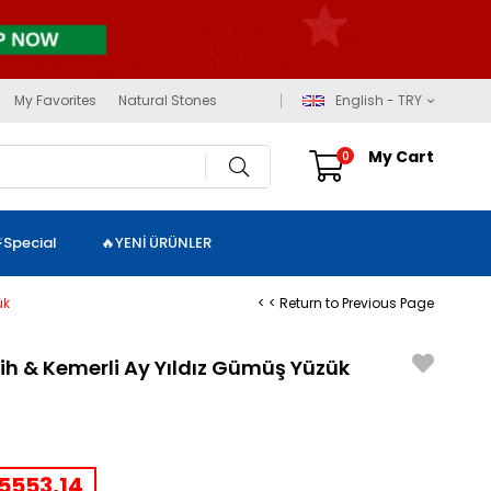
My Favorites
Natural Stones
English - TRY
My Cart
0
⚡Special
🔥YENİ ÜRÜNLER
ük
< < Return to Previous Page
ih & Kemerli Ay Yıldız Gümüş Yüzük
5553,14