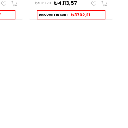
₺4.113,57
₺5.161,70
₺
7
₺3702,21
DISCOUNT IN CART