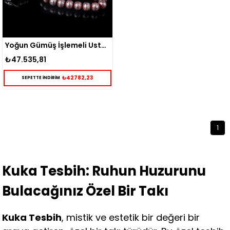
Yoğun Gümüş İşlemeli Usta İşçiliği Kuka Tesbih
₺47.535,81
₺42782,23
SEPETTE İNDİRİM
1
Kuka Tesbih: Ruhun Huzurunu
Bulacağınız Özel Bir Takı
Kuka Tesbih
, mistik ve estetik bir değeri bir