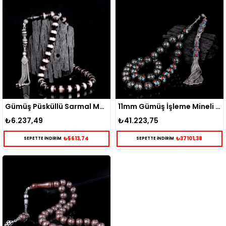
Gümüş Püsküllü Sarmal Model Kuka Tesbih
11mm Gümüş İşleme Mineli Usta El İşçiliği Kuka Tesbih
₺6.237,49
₺41.223,75
₺5613,74
₺37101,38
SEPETTE İNDİRİM
SEPETTE İNDİRİM