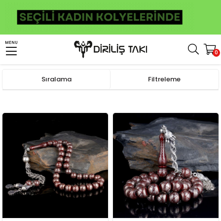
MENU
0
Anasayfa
Tesbih
Kuka Tesbih
Sıralama
Filtreleme