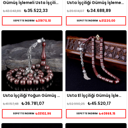
Gümüş İşlemeli Usta İşçiliği Kuka Tesbih
Usta İşçiliği Gümüş İşlemeli Kuka Tesbih
₺35.522,33
₺34.688,89
₺43.043,86
₺39.614,07
₺31970,10
₺31220,00
SEPETTE İNDİRİM
SEPETTE İNDİRİM
Usta İşçiliği Yoğun Gümüş İşlemeli Kuka Tesbih
Usta El İşçiliği Gümüş İşlemeli Kesme Kuka Tesbih
₺36.781,07
₺45.520,17
₺41.157,48
₺52.990,25
₺33102,96
₺40968,15
SEPETTE İNDİRİM
SEPETTE İNDİRİM