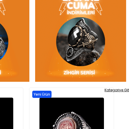
Kategoriye Git
Yeni Ürün
Ye