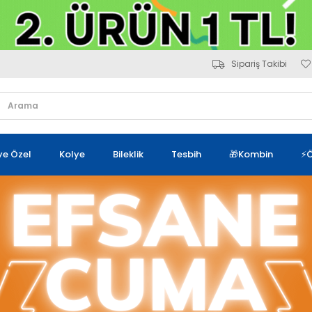
Sipariş Takibi
iye Özel
Kolye
Bileklik
Tesbih
🎁Kombin
⚡Ö