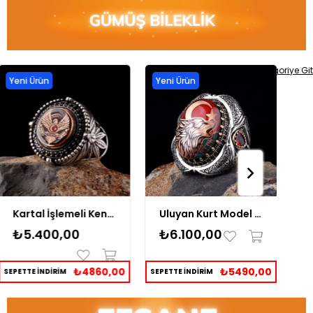
Kategoriye Git
Yeni Ürün
Yeni Ürün
Kartal İşlemeli Kenarları Zirkon Taşlı Gümüş Yüzük
Uluyan Kurt Model Zirkon Taşlı Erkek Gümüş Yüzük
₺5.400,00
₺6.100,00
₺
₺4860,00
₺5490,00
SEPETTE İNDİRİM
SEPETTE İNDİRİM
SEPE