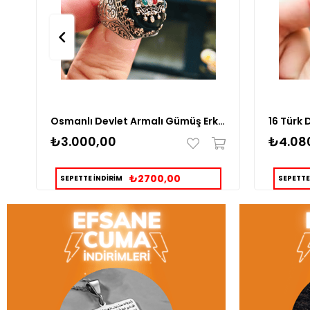
Osmanlı Devlet Armalı Gümüş Erkek Yüzük
₺3.000,00
₺4.08
₺2700,00
SEPETTE İNDİRİM
SEPETTE