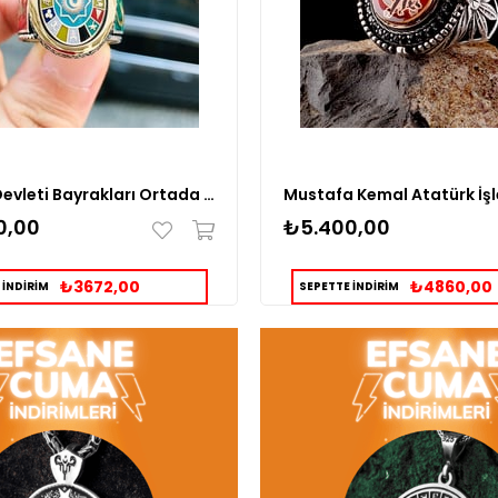
16 Türk Devleti Bayrakları Ortada Kenar Kısımları Tuğra Üç Hilal İşlemeli Gümüş Yüzük
0,00
₺5.400,00
₺3672,00
₺4860,00
 İNDİRİM
SEPETTE İNDİRİM