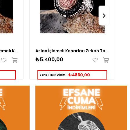
Mustafa Kemal Atatürk İşlemeli Kenarları Zirkon Taşlı Gümüş Yüzük
Aslan İşlemeli Kenarları Zirkon Taşlı Gümüş Yüzük
₺5.400,00
₺
₺4860,00
SEPETTE İNDİRİM