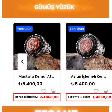
Yeni Ürün
Yeni Ürün
ı Ortada Kenar Kısımları Tuğra Üç Hilal İşlemeli Gümüş Yüzük
Mustafa Kemal Atatürk İşlemeli Kenarları Zirkon Taşlı Gümüş Yüzük
Aslan İşlemeli Kenarları Zirkon Taşlı Gümüş Yüzük
₺5.400,00
₺5.400,00
,00
₺4860,00
₺4860,00
SEPETTE İNDİRİM
SEPETTE İNDİRİM