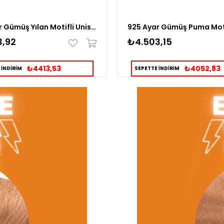
925 Ayar Gümüş Yılan Motifli Unisex Model Kolye
3,92
₺4.503,15
₺4413,53
₺4052,83
 İNDİRİM
SEPETTE İNDİRİM