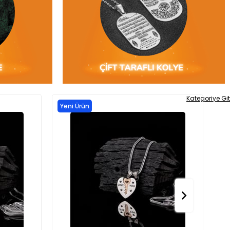
Kategoriye Git
Yeni Ürün
Ye