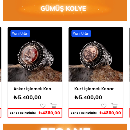
Yeni Ürün
Yeni Ürün
Asker İşlemeli Kenarları Zirkon Taşlı Gümüş Yüzük
Kurt İşlemeli Kenarları Zirkon Taşlı Gümüş Yüzük
₺5.400,00
₺5.400,00
₺4860,00
₺4860,00
SEPETTE İNDİRİM
SEPETTE İNDİRİM