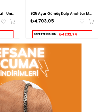
925 Ayar Gümüş Puma Motifli Unisex Model Kolye
925 Ayar Gümüş Kalp Anahtar Motifli Unisex Model Kolye
₺4.703,05
₺
₺4232,74
SEPETTE İNDİRİM