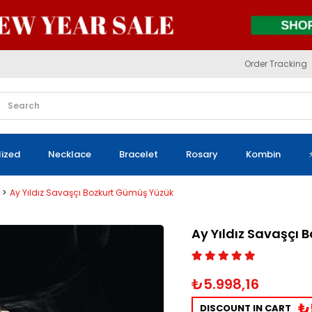
Order Tracking
lized
Necklace
Bracelet
Rosary
Kombin
Ay Yıldız Savaşçı Bozkurt Gümüş Yüzük
Ay Yıldız Savaşçı
₺5.998,16
₺
DISCOUNT IN CART