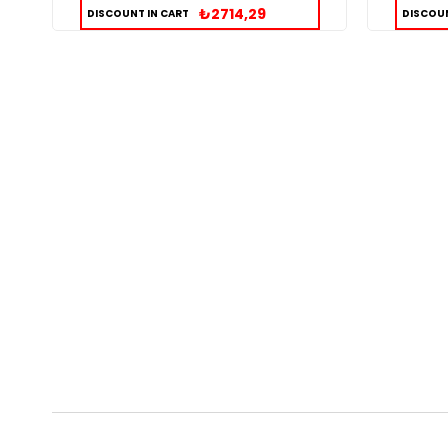
₺2714,29
DISCOUNT IN CART
DISCOUN