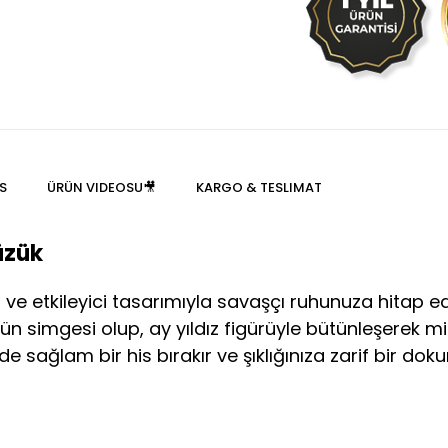
S
ÜRÜN VIDEOSU🎥
KARGO & TESLIMAT
üzük
 ve etkileyici tasarımıyla savaşçı ruhunuza hitap e
ün simgesi olup, ay yıldız figürüyle bütünleşerek mi
de sağlam bir his bırakır ve şıklığınıza zarif bir dok