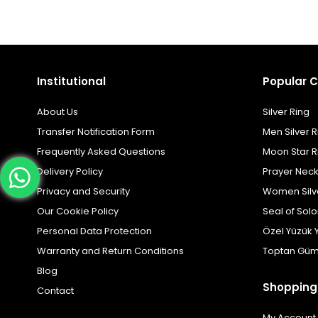
Institutional
Popular C
About Us
Silver Ring
Transfer Notification Form
Men Silver R
Frequently Asked Questions
Moon Star R
Delivery Policy
Prayer Nec
Privacy and Security
Women Silv
Our Cookie Policy
Seal of Sol
Personal Data Protection
Özel Yüzük 
Warranty and Return Conditions
Toptan Güm
Blog
Shopping
Contact
My Account