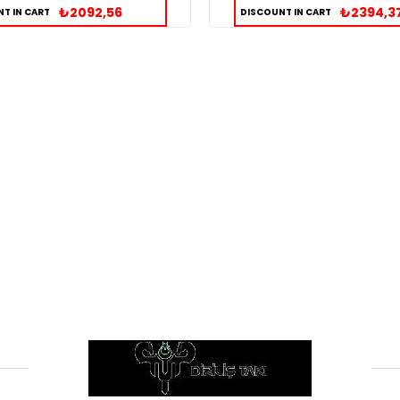
₺2092,56
₺2394,3
T IN CART
DISCOUNT IN CART