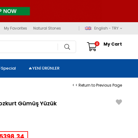
My Favorites
Natural Stones
English - TRY
My Cart
0
⚡Special
🔥YENİ ÜRÜNLER
< < Return to Previous Page
 Bozkurt Gümüş Yüzük
5398,34