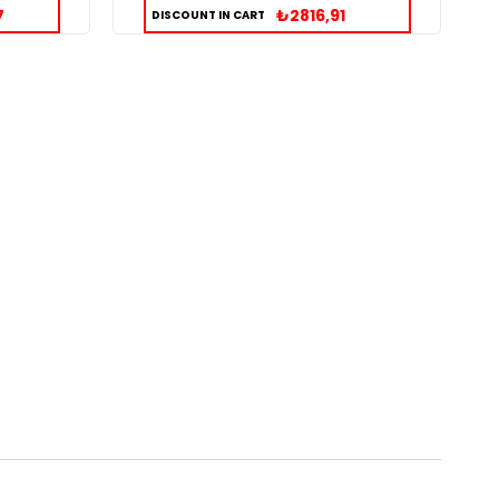
7
₺2816,91
DISCOUNT IN CART