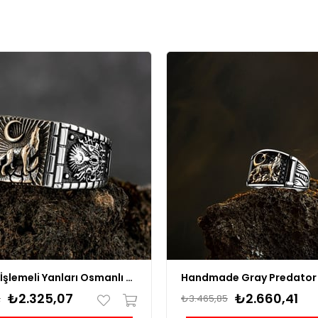
Bozkurt İşlemeli Yanları Osmanlı Motifli Gümüş Yüzük
₺2.325,07
₺2.660,41
2
₺3.465,85