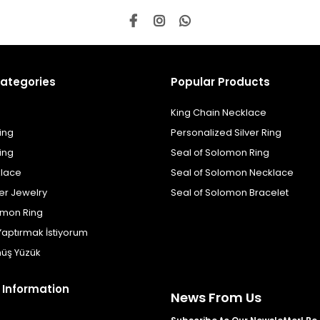
ategories
Popular Products
King Chain Necklace
ing
Personalized Silver Ring
ing
Seal of Solomon Ring
klace
Seal of Solomon Necklace
er Jewelry
Seal of Solomon Bracelet
omon Ring
Yaptırmak İstiyorum
üş Yüzük
 Information
News From Us