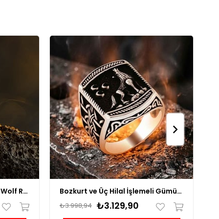
Handmade Gray Predator Wolf Ring
Bozkurt ve Üç Hilal İşlemeli Gümüş Yüzük
₺3.129,90
₺3.998,94
₺