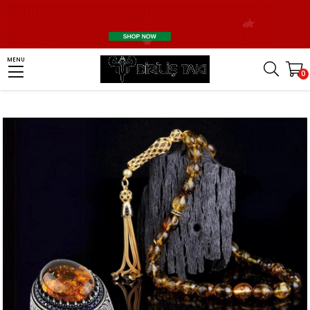
Homepage
Silver Jewelry Combination
Silver Ring and Rosary Combinations
MENU
0
Damla Kehribar Gümüş Yüzük & Tesbih Kombini