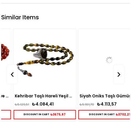
Similar Items
Kehribar Taşlı Hareli Yeşil Gümüş Yüzük ve Tesbih Kombin
Siyah Oniks Taşlı Gümüş Yüzük ve Doğal Taş Tesbih Kombin
₺4.084,41
₺4.113,57
₺5.129,51
₺5.161,70
₺3675,97
₺3702,21
DISCOUNT IN CART
DISCOUNT IN CART