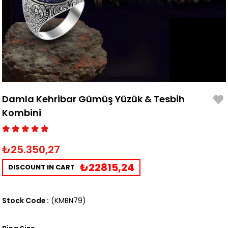
Damla Kehribar Gümüş Yüzük & Tesbih
Kombini
₺25.350,27
₺22815,24
DISCOUNT IN CART
Stock Code
(KMBN79)