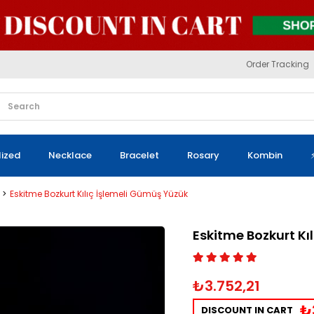
Order Tracking
lized
Necklace
Bracelet
Rosary
Kombin
Eskitme Bozkurt Kılıç İşlemeli Gümüş Yüzük
Eskitme Bozkurt Kı
₺3.752,21
₺
DISCOUNT IN CART