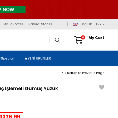
My Favorites
Natural Stones
English - TRY
My Cart
0
⚡Special
🔥YENİ ÜRÜNLER
< < Return to Previous Page
lıç İşlemeli Gümüş Yüzük
3376,99