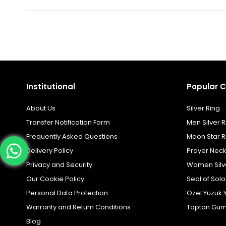
Institutional
Popular C
About Us
Silver Ring
Transfer Notification Form
Men Silver R
Frequently Asked Questions
Moon Star R
Delivery Policy
Prayer Nec
Privacy and Security
Women Silv
Our Cookie Policy
Seal of Sol
Personal Data Protection
Özel Yüzük 
Warranty and Return Conditions
Toptan Güm
Blog