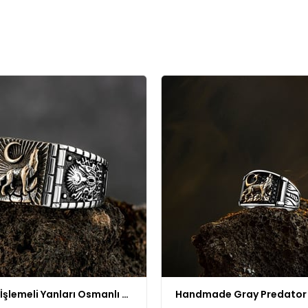
Bozkurt İşlemeli Yanları Osmanlı Motifli Gümüş Yüzük