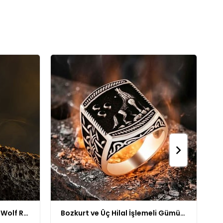
Handmade Gray Predator Wolf Ring
Bozkurt ve Üç Hilal İşlemeli Gümüş Yüzük