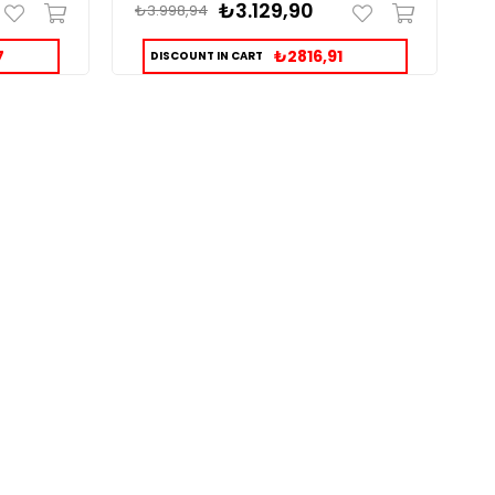
₺3.129,90
₺3.998,94
₺
7
₺2816,91
DISCOUNT IN CART