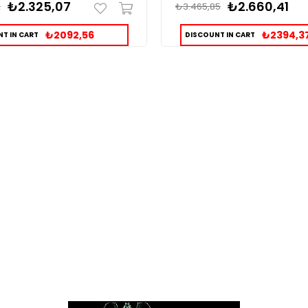
₺2.325,07
₺2.660,41
2
₺3.465,85
₺2092,56
₺2394,3
T IN CART
DISCOUNT IN CART