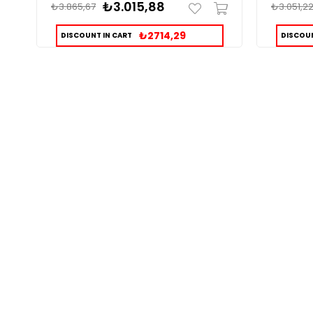
₺3.015,88
₺3.865,67
₺3.051,2
₺2714,29
DISCOUNT IN CART
DISCOUN