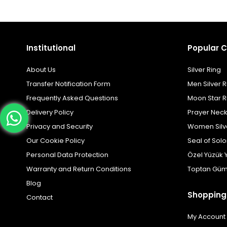
Institutional
Popular C
About Us
Silver Ring
Transfer Notification Form
Men Silver R
Frequently Asked Questions
Moon Star R
Delivery Policy
Prayer Nec
Privacy and Security
Women Silv
Our Cookie Policy
Seal of Sol
Personal Data Protection
Özel Yüzük 
Warranty and Return Conditions
Toptan Güm
Blog
Shopping
Contact
My Account