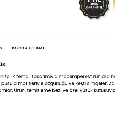
S
KARGO & TESLIMAT
ük
cilik temalı tasarımıyla maceraperest ruhlara hit
sula motifleriyle özgürlüğü ve keşfi simgeler. Zarif
mlar. Ürün, temizleme bezi ve özel yüzük kutusuyla 