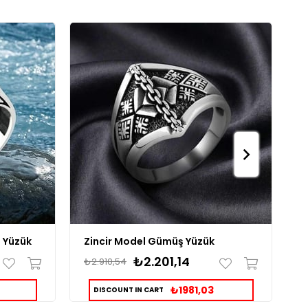
 Yüzük
Zincir Model Gümüş Yüzük
H
₺2.201,14
₺2.910,54
₺
₺1981,03
DISCOUNT IN CART