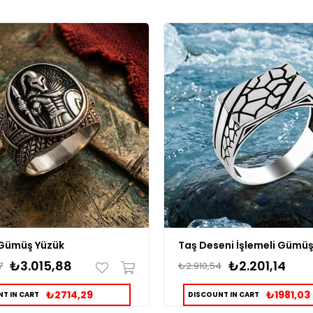
Gümüş Yüzük
Taş Deseni İşlemeli Gümüş
₺3.015,88
₺2.201,14
7
₺2.910,54
₺2714,29
₺1981,03
T IN CART
DISCOUNT IN CART