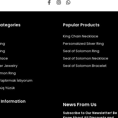
ategories
Popular Products
King Chain Necklace
ing
Personalized Silver Ring
ing
Seal of Solomon Ring
klace
Seal of Solomon Necklace
er Jewelry
Seal of Solomon Bracelet
omon Ring
Yaptırmak İstiyorum
üş Yüzük
 Information
News From Us
Subscribe to Our Newsletter! Be t
Know About All Discounts and