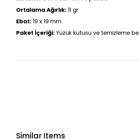
Ortalama Ağırlık:
11 gr
Ebat:
19 x 19 mm
Paket İçeriği:
Yüzük kutusu ve temizleme be
Similar Items