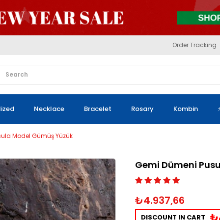
Order Tracking
lized
Necklace
Bracelet
Rosary
Kombin
sula Model Gümüş Yüzük
Gemi Dümeni Pusu
₺4.937,66
₺
DISCOUNT IN CART