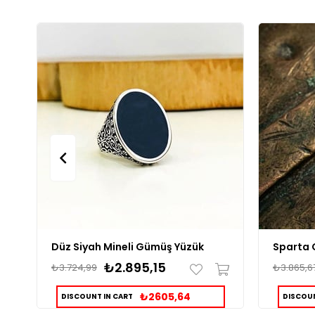
Düz Siyah Mineli Gümüş Yüzük
Sparta 
₺2.895,15
₺3.724,99
₺3.865,6
₺2605,64
DISCOUNT IN CART
DISCOUN