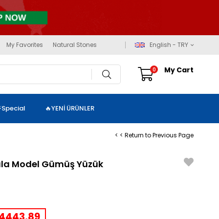
My Favorites
Natural Stones
English - TRY
My Cart
0
⚡Special
🔥YENİ ÜRÜNLER
< < Return to Previous Page
la Model Gümüş Yüzük
4443,89