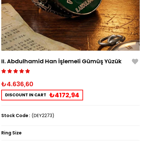
II. Abdulhamid Han İşlemeli Gümüş Yüzük
₺4.636,60
₺4172,94
DISCOUNT IN CART
Stock Code
(DEY2273)
Ring Size