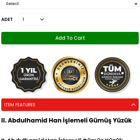
ADET
ITEM FEATURES
II. Abdulhamid Han İşlemeli Gümüş Yüzük