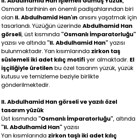
II. Abdulhamid Han İşlemeli Gümüş Yüzük
,
Osmanlı tarihinin en önemli padişahlarından biri
olan
II. Abdulhamid Han'ın
anısını yaşatmak için
tasarlandı. Yüzüğün üzerinde
Abdulhamid Han
görseli
, üst kısmında
"Osmanlı İmparatorluğu"
yazısı ve altında
"II. Abdulhamid Han"
yazısı
bulunmaktadır. Yan kısımlarında
zirkon taş
süslemeli iki adet kılıç motifi
yer almaktadır.
El
işçiliğiyle üretilen
bu özel tasarım yüzük, yüzük
kutusu ve temizleme beziyle birlikte
gönderilmektedir.
II. Abdulhamid Han görseli ve yazılı özel
tasarım yüzük
Üst kısmında
"Osmanlı İmparatorluğu"
, altında
"II. Abdulhamid Han"
yazısı
Yan kısımlarında
zirkon taşlı iki adet kılıç