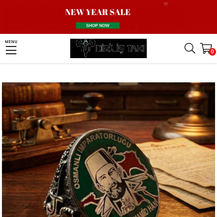
Homepage
Men Silver Ring
Ottoman Ring
MENU
0
II. Abdulhamid Han İşlemeli Gümüş Yüzük