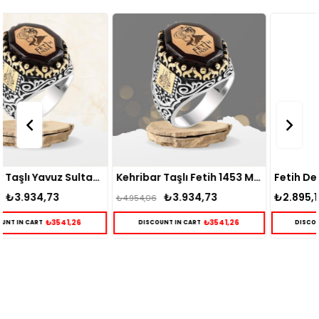
Kehribar Taşlı Fetih 1453 Model Gümüş Erkek Yüzük
Fetih Desenli Ay Yıldız Motifli Kehribar Taş Gümüş Yüzük
₺3.934,73
₺2.895,15
₺4.954,06
₺3541,26
₺2605,64
DISCOUNT IN CART
DISCOUNT IN CART