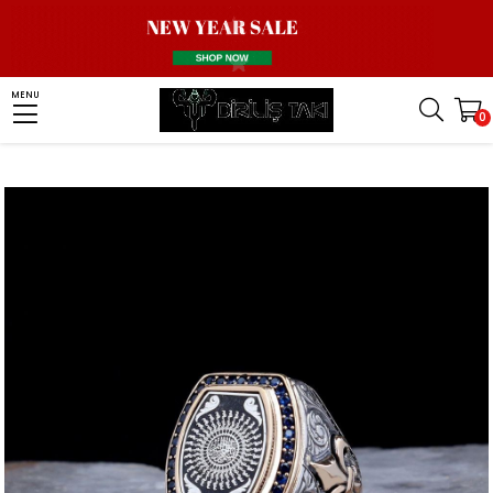
Homepage
Men Silver Ring
Islamic Rings
MENU
0
Kalem İşlemeli 35 Besmele Gümüş Yüzük