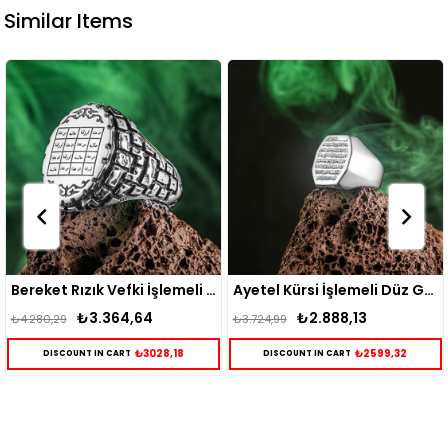
Similar Items
Bereket Rızık Vefki İşlemeli Gümüş Yüzük
Ayetel Kürsi İşlemeli Düz Gümüş Erkek Yüzük
.364,64
₺2.888,13
₺2.
₺3.724,99
₺3.184,50
₺3028,18
₺2599,32
N CART
DISCOUNT IN CART
DISCOUNT IN