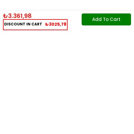
₺3.361,98
₺3025,78
DISCOUNT IN CART
Institutional
Popular Categories
Popular Products
Özel Günler
Shopping Information