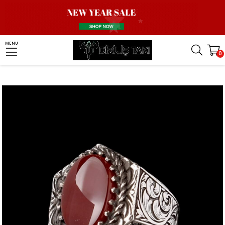
Homepage
Men Silver Ring
Stone Ring
Agate Stone Ring
MENU
0
Kalem İşlemeli Kırmızı Akik Gümüş Yüzük