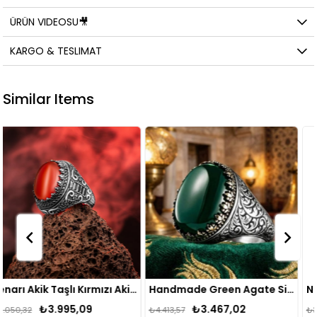
ÜRÜN VIDEOSU🎥
KARGO & TESLIMAT
Similar Items
Kenarı Akik Taşlı Kırmızı Akik Gümüş Yüzük
Handmade Green Agate Silver Ring
₺3.467,02
₺2.895,15
₺4.413,57
₺3.724,99