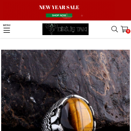
Homepage
Men Silver Ring
Stone Ring
Tiger Eye Stone Ring
MENU
0
Kaplangözü Taşlı Çift Başlı Kartal Model Erkek Yüzük