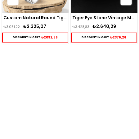
Custom Natural Round Tiger Eye Stone Men Ring
Tiger Eye Stone Vintage Men Silver Ring
07
₺2.640,29
₺2.546,3
₺3.428,83
₺3.325,17
₺2092,56
₺2376,26
DISCOUNT IN CART
DISCOUNT IN CART