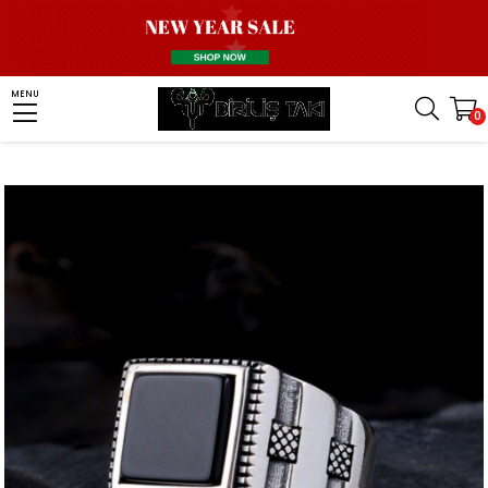
Homepage
Men Silver Ring
Stone Ring
Onyx Stone Ring
MENU
0
Kare Kesim Oniks Taşlı Model Gümüş Yüzük