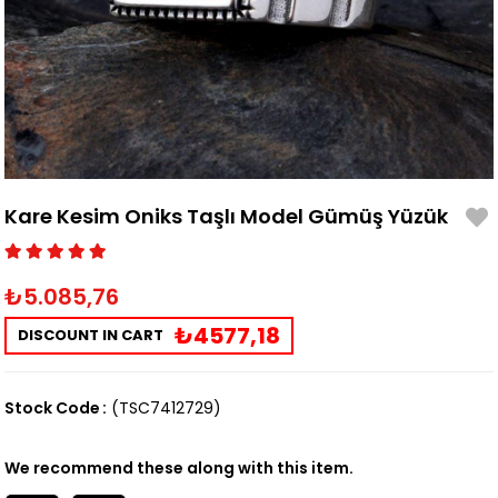
Kare Kesim Oniks Taşlı Model Gümüş Yüzük
₺5.085,76
₺4577,18
DISCOUNT IN CART
Stock Code
(TSC7412729)
We recommend these along with this item.