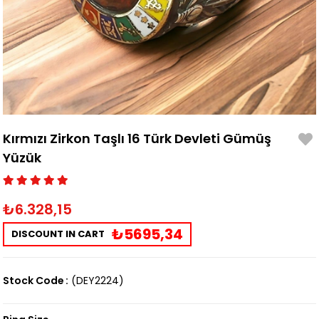
Kırmızı Zirkon Taşlı 16 Türk Devleti Gümüş
Yüzük
₺6.328,15
₺5695,34
DISCOUNT IN CART
Stock Code
(DEY2224)