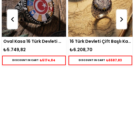
Oval Kasa 16 Türk Devleti Gümüş Yüzük
16 Türk Devleti Çift Başlı Kartal Gümüş Yüzük
₺6.208,70
₺5.398,87
84
₺5587,83
₺4858,
DISCOUNT IN CART
DISCOUNT IN CART