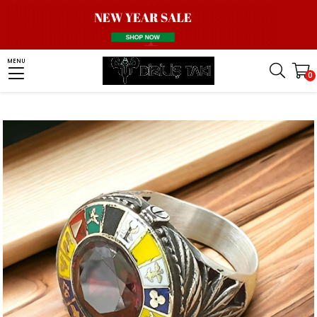
Homepage
Men Silver Ring
Turkish Ring
16 Türk Devleti Yüzük
MENU
0
Kırmızı Zirkon Taşlı 16 Türk Devleti Gümüş Yüzük