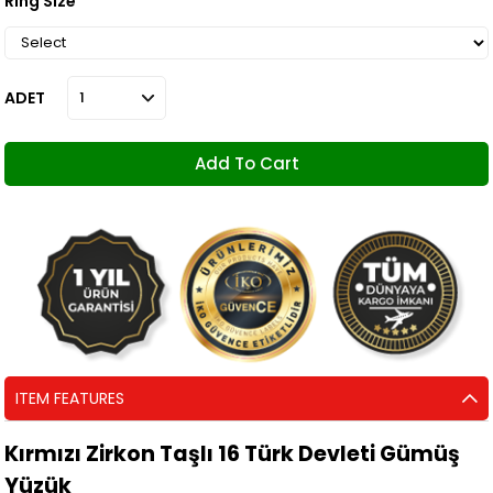
Ring Size
ADET
ITEM FEATURES
Kırmızı Zirkon Taşlı 16 Türk Devleti Gümüş
Yüzük