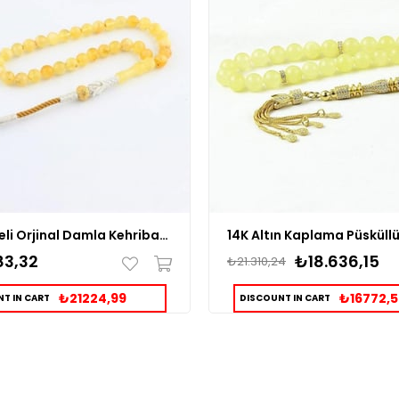
Sarı Hareli Orjinal Damla Kehribar Taşlı Kazaz Püsküllü Tesbih
83,32
₺18.636,15
₺21.310,24
₺21224,99
₺16772,
T IN CART
DISCOUNT IN CART