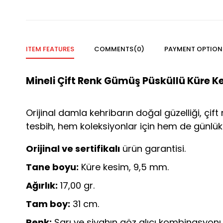
ITEM FEATURES
COMMENTS
(0)
PAYMENT OPTION
Mineli Çift Renk Gümüş Püsküllü Küre 
Orijinal damla kehribarın doğal güzelliği, çift
tesbih, hem koleksiyonlar için hem de günlük k
Orijinal ve sertifikalı
ürün garantisi.
Tane boyu:
Küre kesim, 9,5 mm.
Ağırlık:
17,00 gr.
Tam boy:
31 cm.
Renk:
Sarı ve siyahın göz alıcı kombinasyonu