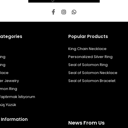
ategories
Popular Products
King Chain Necklace
ing
Personalized Silver Ring
ing
Seal of Solomon Ring
klace
Seal of Solomon Necklace
er Jewelry
Seal of Solomon Bracelet
omon Ring
Yaptırmak İstiyorum
üş Yüzük
 Information
News From Us