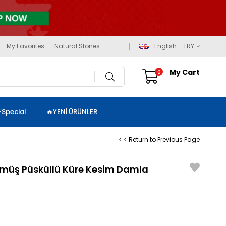
My Favorites
Natural Stones
English - TRY
My Cart
0
⚡Special
🔥YENİ ÜRÜNLER
< < Return to Previous Page
Gümüş Püsküllü Küre Kesim Damla