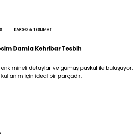
S
KARGO & TESLIMAT
Kesim Damla Kehribar Tesbih
 renk mineli detaylar ve gümüş püskül ile buluşuyor. 
ullanım için ideal bir parçadır.
.