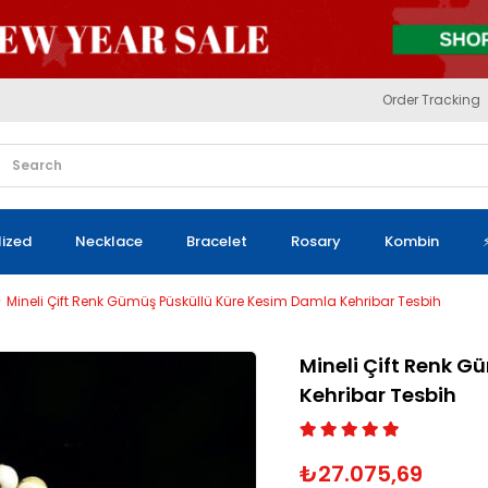
Order Tracking
lized
Necklace
Bracelet
Rosary
Kombin
Mineli Çift Renk Gümüş Püsküllü Küre Kesim Damla Kehribar Tesbih
Mineli Çift Renk 
Kehribar Tesbih
₺27.075,69