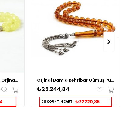
14K Altın Kaplama Püsküllü Orjinal Damla Kehribar Tesbih
Orjinal Damla Kehribar Gümüş Püsküllü Tesbih
₺25.244,84
₺
54
₺22720,36
DISCOUNT IN CART