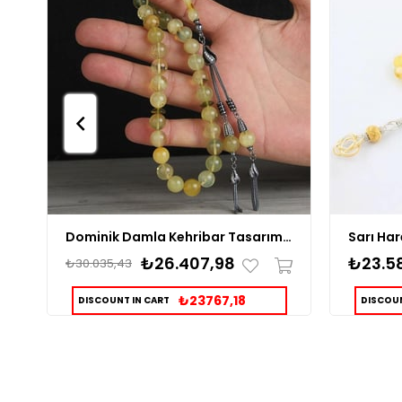
Dominik Damla Kehribar Tasarım Gümüş Tesbih
₺26.407,98
₺23.5
₺30.035,43
₺23767,18
DISCOUNT IN CART
DISCOUN