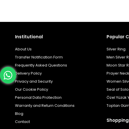
Institutional
Popular C
About Us
Silver Ring
Transfer Notification Form
Men Silver R
Frequently Asked Questions
Moon Star R
Delivery Policy
Prayer Nec
Privacy and Security
Women Silv
Our Cookie Policy
Seal of Sol
Personal Data Protection
Özel Yüzük 
Warranty and Return Conditions
Toptan Güm
Blog
Shopping
Contact