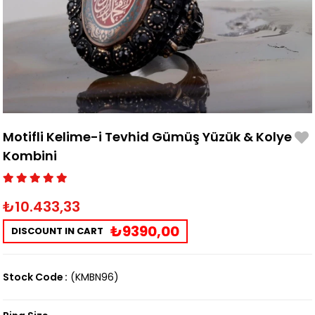
Motifli Kelime-i Tevhid Gümüş Yüzük & Kolye
Kombini
₺10.433,33
₺9390,00
DISCOUNT IN CART
Stock Code
(KMBN96)