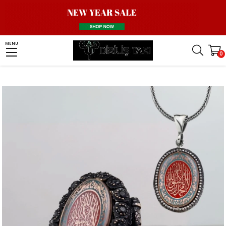
Homepage
Silver Jewelry Combination
Silver Ring and Necklace Combinations
MENU
0
Motifli Kelime-i Tevhid Gümüş Yüzük & Kolye Kombini