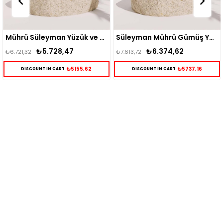
Mührü Süleyman Yüzük ve Kolye Gümüş Kombini
Süleyman Mührü Gümüş Yüzük ve Kolye Kombini
₺5.728,47
₺6.374,62
₺
₺7.613,72
₺7.613,72
₺5155,62
₺5737,16
NT IN CART
DISCOUNT IN CART
DISCOUN