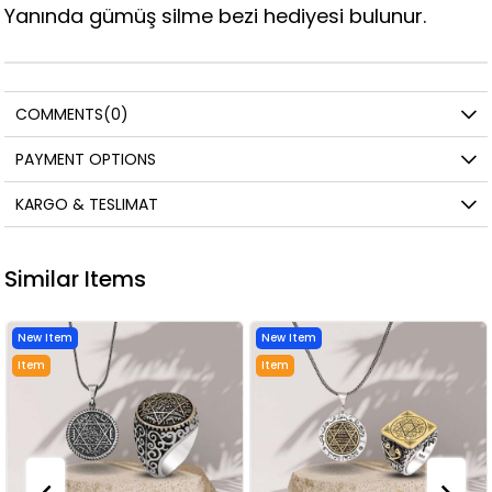
Yanında gümüş silme bezi hediyesi bulunur.
COMMENTS
(0)
PAYMENT OPTIONS
KARGO & TESLIMAT
Similar Items
New Item
New Item
Item
Item
on
on
Offer
Offer