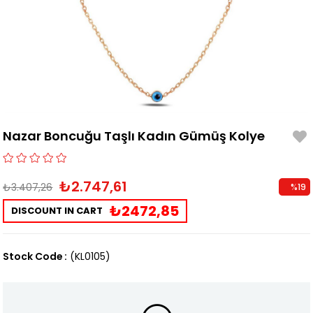
Nazar Boncuğu Taşlı Kadın Gümüş Kolye
₺2.747,61
₺3.407,26
%
19
Discoun
₺2472,85
DISCOUNT IN CART
Stock Code
(KL0105)