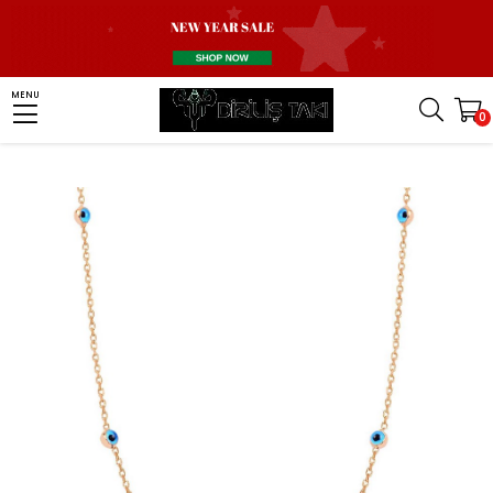
Homepage
Women Silver Jewelry
Women Necklace
MENU
0
Nazar Boncuğu Taşlı Kadın Gümüş Kolye