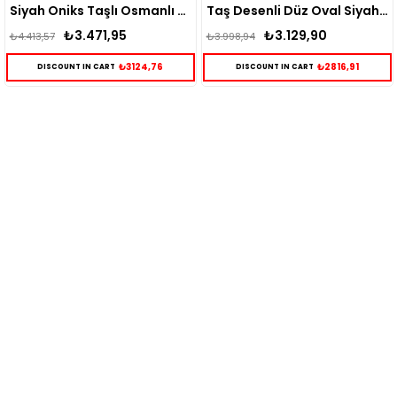
Siyah Oniks Taşlı Osmanlı Desenli Gümüş Yüzük
Taş Desenli Düz Oval Siyah Oniks Taşlı Gümüş Yüzük
₺3.129,90
₺3.015,88
₺3.998,94
₺3.865,67
76
₺2816,91
₺2714,
DISCOUNT IN CART
DISCOUNT IN CART