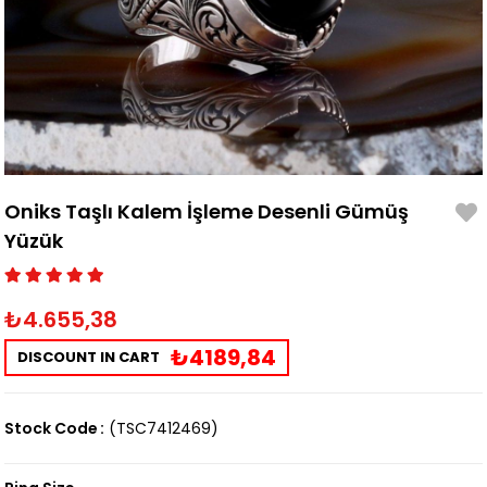
Oniks Taşlı Kalem İşleme Desenli Gümüş
Yüzük
₺4.655,38
₺4189,84
DISCOUNT IN CART
Stock Code
(TSC7412469)