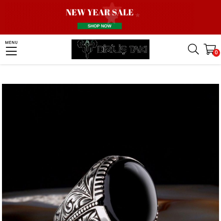
Homepage
Men Silver Ring
Stone Ring
Onyx Stone Ring
MENU
0
Oniks Taşlı Kalem İşleme Desenli Gümüş Yüzük