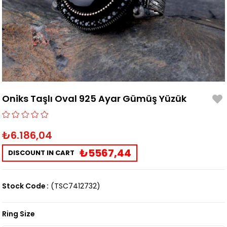
Oniks Taşlı Oval 925 Ayar Gümüş Yüzük
₺6.186,04
₺5567,44
DISCOUNT IN CART
Stock Code
(TSC7412732)
Ring Size