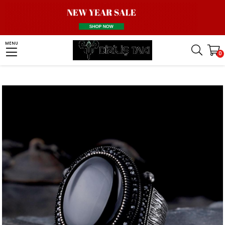
Homepage
Men Silver Ring
Stone Ring
Onyx Stone Ring
MENU
0
Oniks Taşlı Oval 925 Ayar Gümüş Yüzük