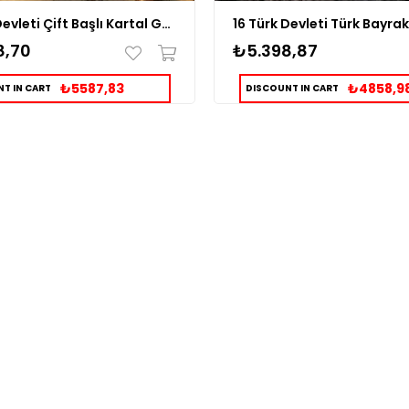
16 Türk Devleti Çift Başlı Kartal Gümüş Yüzük
8,70
₺5.398,87
₺5587,83
₺4858,9
T IN CART
DISCOUNT IN CART