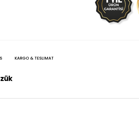
S
KARGO & TESLIMAT
üzük