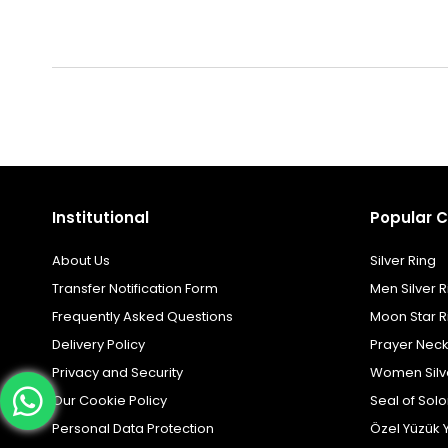
Institutional
Popular C
About Us
Silver Ring
Transfer Notification Form
Men Silver R
Frequently Asked Questions
Moon Star R
Delivery Policy
Prayer Nec
Privacy and Security
Women Silv
Our Cookie Policy
Seal of Sol
Personal Data Protection
Özel Yüzük 