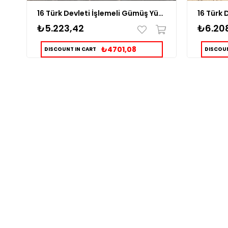
16 Türk Devleti İşlemeli Gümüş Yüzük
₺5.223,42
₺6.20
₺4701,08
DISCOUNT IN CART
DISCOUN