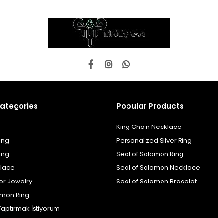
ategories
Popular Products
King Chain Necklace
ing
Personalized Silver Ring
ing
Seal of Solomon Ring
klace
Seal of Solomon Necklace
er Jewelry
Seal of Solomon Bracelet
omon Ring
Yaptırmak İstiyorum