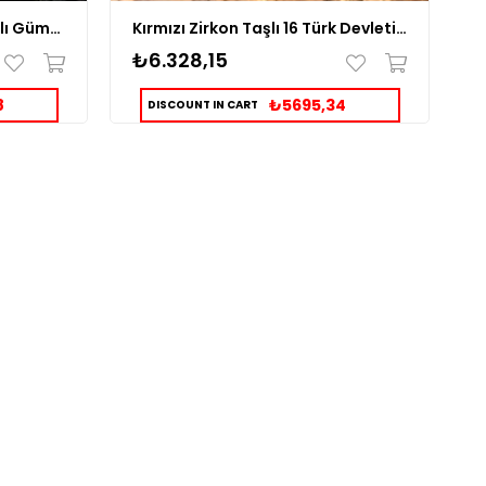
16 Türk Devleti Türk Bayraklı Gümüş Yüzük
Kırmızı Zirkon Taşlı 16 Türk Devleti Gümüş Yüzük
₺6.328,15
₺
8
₺5695,34
DISCOUNT IN CART