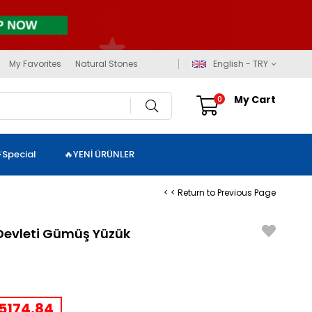
My Favorites
Natural Stones
English - TRY
My Cart
0
⚡Special
🔥YENİ ÜRÜNLER
< < Return to Previous Page
 Devleti Gümüş Yüzük
5174,84