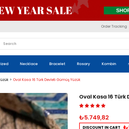
Order Tracking
lized
Necklace
Bracelet
Rosary
Kombin
 Yüzük
Oval Kasa 16 Türk Devleti Gümüş Yüzük
Oval Kasa 16 Türk
₺5.749,82
₺
DISCOUNT IN CART