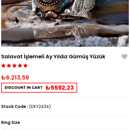
Salavat İşlemeli Ay Yıldız Gümüş Yüzük
₺6.213,59
₺5592,23
DISCOUNT IN CART
Stock Code
(DEY2434)
Ring Size