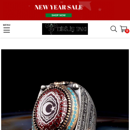
Homepage
Men Silver Ring
Moon Star Ring
MENU
0
Salavat İşlemeli Ay Yıldız Gümüş Yüzük