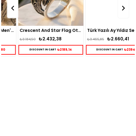
Crescent And Star Flag Ottoman Tughra Silver Ring
Türk Yazılı Ay Yıldız Sembollü Kırmızı Mineli Gümüş Erkek Yüzük
₺2.432,38
₺2.660,41
₺3.184,50
₺3.465,85
₺2189,14
₺2394,37
DISCOUNT IN CART
DISCOUNT IN CART