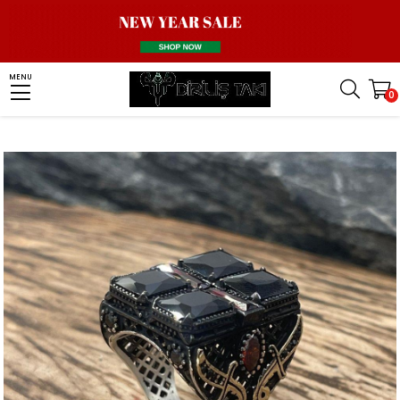
Homepage
Men Silver Ring
Stone Ring
Zircon Stone Ring
MENU
0
Siyah Zirkon Taşlı Kılıç Detaylı Gümüş Yüzük