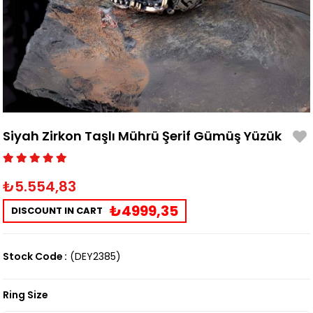
Siyah Zirkon Taşlı Mührü Şerif Gümüş Yüzük
₺5.554,83
₺4999,35
DISCOUNT IN CART
Stock Code
(DEY2385)
Ring Size