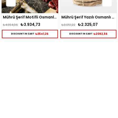
Mührü Şerif Motifli Osmanlı İşlemeli Gümüş Yüzük
Mührü Şerif Yazılı Osmanlı Desenli Gümüş Erkek Yüzük
₺2.325,07
₺2.895,15
₺3.051,22
₺3.724,99
41,26
₺2092,56
₺260
DISCOUNT IN CART
DISCOUNT IN CART