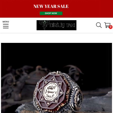
Homepage
Men Silver Ring
Islamic Rings
Seal of Muhammad Ring
MENU
0
Siyah Zirkon Taşlı Mührü Şerif Gümüş Yüzük