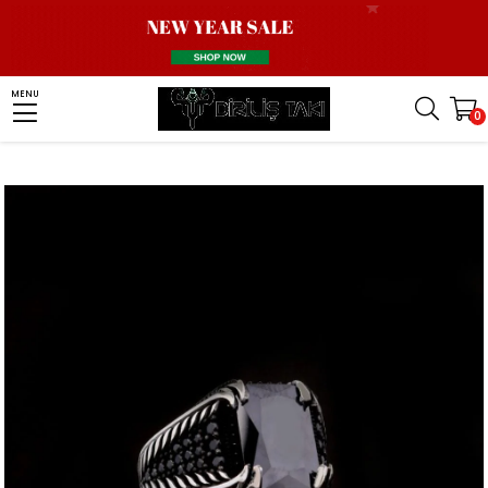
Homepage
Men Silver Ring
Stone Ring
Zircon Stone Ring
MENU
0
Siyah Zirkon Taşlı Yanları Mikro Taş Gümüş Yüzük