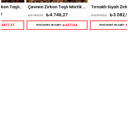
Çevresi Zirkon Taşlı Mistik Topaz Gümüş Yüzük
Tırnaklı Siyah Zirkon Taşlı Gümüş Yüzük
₺4.746,27
₺3.082,95
₺5.783,32
₺3.954,52
₺4271,64
₺2774,65
DISCOUNT IN CART
DISCOUNT IN CART