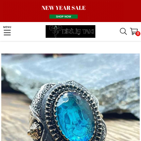
Homepage
Men Silver Ring
Turkish Ring
Double Headed Eagle Seljuk Ring
MENU
0
Turkuaz Taş İçi Çift Başlı Kartal Gümüş Yüzük