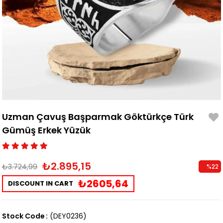
Uzman Çavuş Başparmak Göktürkçe Türk
Gümüş Erkek Yüzük
₺2.895,15
₺3.724,99
%
22
Discoun
₺2605,64
DISCOUNT IN CART
Stock Code
(DEY0236)