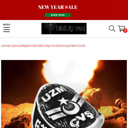
Homepage
Men Silver Ring
Turkish Soldier and Police Ring
MENU
0
Turkish Master Sergeant Ring
Uzman Çavuş Başparmak Göktürkçe Türk Gümüş Erkek Yüzük