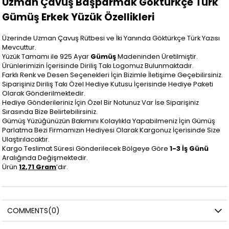
Uzman Çavuş Başparmak Göktürkçe Türk
Gümüş Erkek Yüzük Özellikleri
Üzerinde Uzman Çavuş Rütbesi ve İki Yanında Göktürkçe Türk Yazısı
Mevcuttur.
Yüzük Tamamı ile 925 Ayar
Gümüş
Madeninden Üretilmiştir.
Ürünlerimizin İçerisinde Diriliş Takı Logomuz Bulunmaktadır.
Farklı Renk ve Desen Seçenekleri İçin Bizimle İletişime Geçebilirsiniz.
Siparişiniz Diriliş Takı Özel Hediye Kutusu İçerisinde Hediye Paketi
Olarak Gönderilmektedir.
Hediye Gönderileriniz İçin Özel Bir Notunuz Var İse Siparişiniz
Sırasında Bize Belirtebilirsiniz.
Gümüş Yüzüğünüzün Bakımını Kolaylıkla Yapabilmeniz İçin Gümüş
Parlatma Bezi Firmamızın Hediyesi Olarak Kargonuz İçerisinde Size
Ulaştırılacaktır.
Kargo Teslimat Süresi Gönderilecek Bölgeye Göre
1-3 İş Günü
Aralığında Değişmektedir.
Ürün
12,71 Gram
’dır.
COMMENTS
(0)