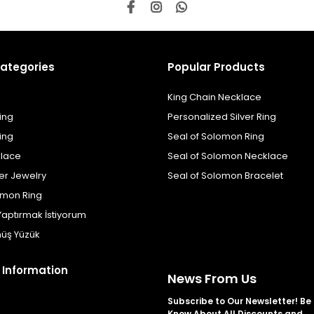
ategories
Popular Products
King Chain Necklace
ing
Personalized Silver Ring
ing
Seal of Solomon Ring
klace
Seal of Solomon Necklace
er Jewelry
Seal of Solomon Bracelet
omon Ring
Yaptırmak İstiyorum
üş Yüzük
 Information
News From Us
Subscribe to Our Newsletter! Be t
Know About All Discounts and