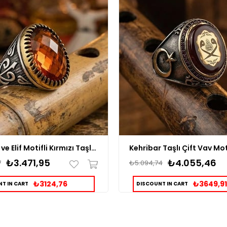
Çift Vav ve Elif Motifli Kırmızı Taşlı Gümüş Erkek Yüzük
₺3.471,95
₺4.055,46
7
₺5.094,74
₺3124,76
₺3649,91
T IN CART
DISCOUNT IN CART