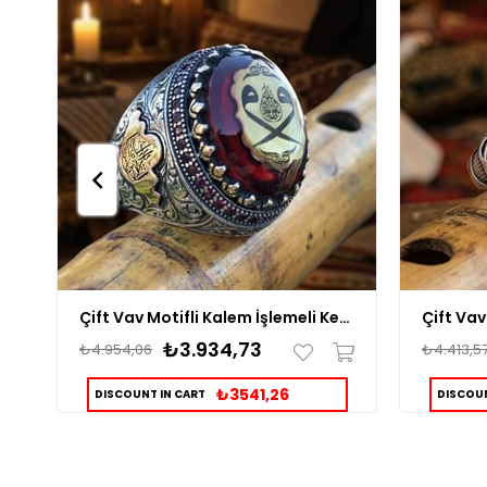
Çift Vav Motifli Kalem İşlemeli Kehribar Taş Gümüş Yüzük
₺3.934,73
₺4.954,06
₺4.413,5
₺3541,26
DISCOUNT IN CART
DISCOUN