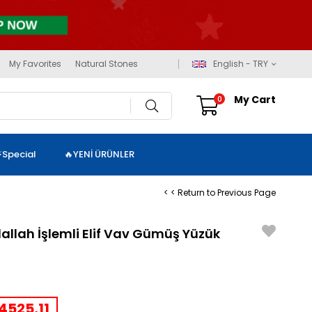
My Favorites
Natural Stones
English - TRY
My Cart
0
⚡Special
🔥YENİ ÜRÜNLER
< < Return to Previous Page
llallah İşlemli Elif Vav Gümüş Yüzük
4525,11