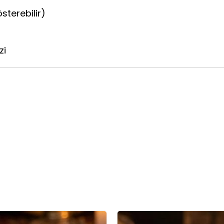
österebilir)
zi