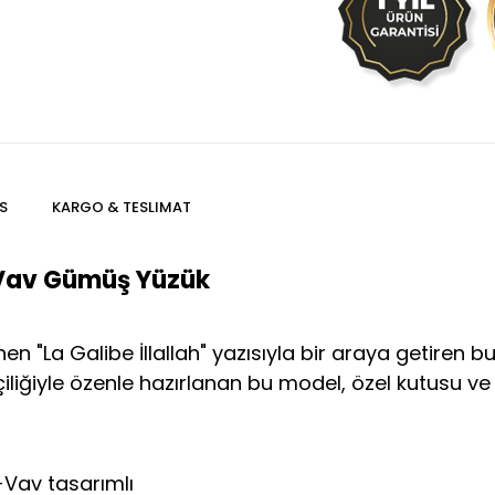
S
KARGO & TESLIMAT
if Vav Gümüş Yüzük
işlenen "La Galibe İllallah" yazısıyla bir araya getiren
iliğiyle özenle hazırlanan bu model, özel kutusu ve
if-Vav tasarımlı