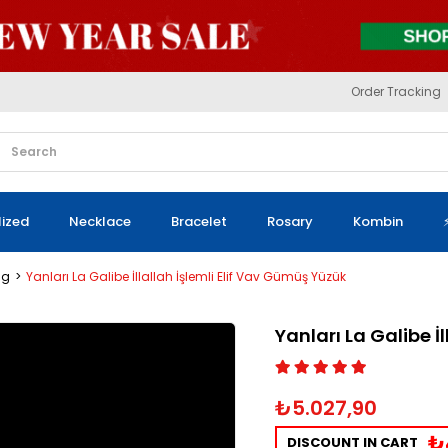
Order Tracking
lized
Necklace
Bracelet
Rosary
Kombin
ng
Yanları La Galibe İllallah İşlemli Elif Vav Gümüş Yüzük
Yanları La Galibe İ
₺5.027,90
₺
DISCOUNT IN CART