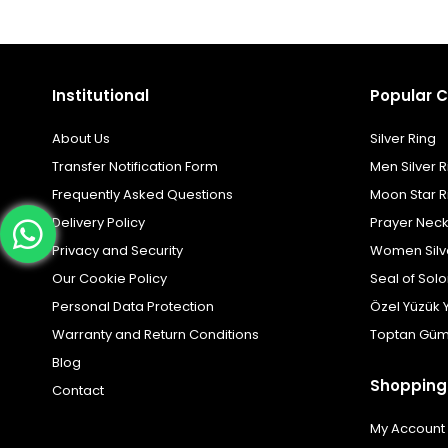
Institutional
Popular C
About Us
Silver Ring
Transfer Notification Form
Men Silver R
Frequently Asked Questions
Moon Star R
Delivery Policy
Prayer Nec
Privacy and Security
Women Silv
Our Cookie Policy
Seal of Sol
Personal Data Protection
Özel Yüzük 
Warranty and Return Conditions
Toptan Güm
Blog
Shopping
Contact
My Account