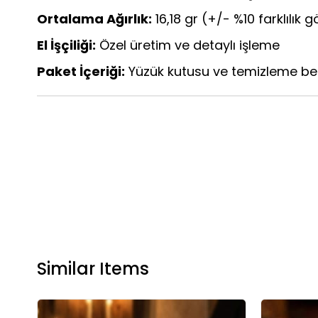
Ortalama Ağırlık:
16,18 gr (+/- %10 farklılık g
El İşçiliği:
Özel üretim ve detaylı işleme
Paket İçeriği:
Yüzük kutusu ve temizleme be
Similar Items