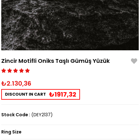
Zincir Motifli Oniks Taşlı Gümüş Yüzük
₺2.130,36
₺1917,32
DISCOUNT IN CART
Stock Code
(DEY2137)
Ring Size