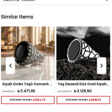
Similar Items
Siyah Oniks Taşlı Osmanlı Desenli Gümüş Yüzük
Taş Desenli Düz Oval Siyah Oniks Taşlı Gümüş Yüzük
₺3.129,90
₺3.015,88
₺3.998,94
₺3.865,67
6
₺2816,91
₺2714,29
DISCOUNT IN CART
DISCOUNT IN CART