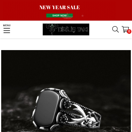
Homepage
Men Silver Ring
Stone Ring
Onyx Stone Ring
MENU
0
Zincir Motifli Oniks Taşlı Gümüş Yüzük