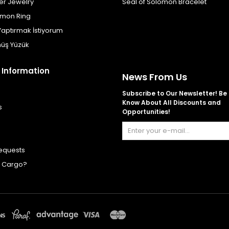
er Jewelry
Seal of Solomon Bracelet
omon Ring
Yaptırmak İstiyorum
üş Yüzük
 Information
News From Us
Subscribe to Our Newsletter! Be t
Know About All Discounts and
s
Opportunities!
equests
y Cargo?