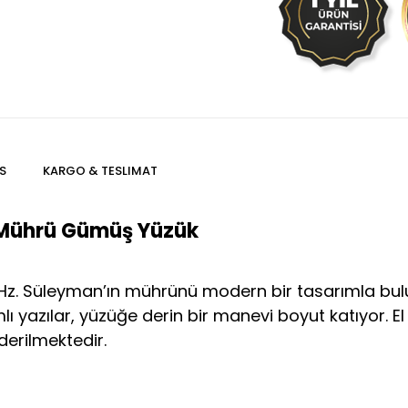
S
KARGO & TESLIMAT
n Mührü Gümüş Yüzük
e Hz. Süleyman’ın mührünü modern bir tasarımla bulu
mlı yazılar, yüzüğe derin bir manevi boyut katıyor. El
derilmektedir.