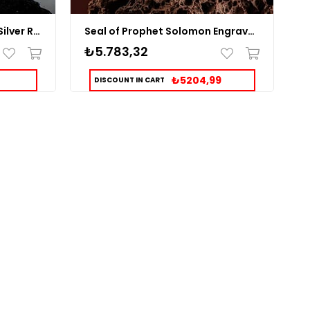
Handmade Solomon Seal Silver Ring
Seal of Prophet Solomon Engraved on Agate Stone Silver Ring
K
₺5.783,32
₺
₺5204,99
DISCOUNT IN CART