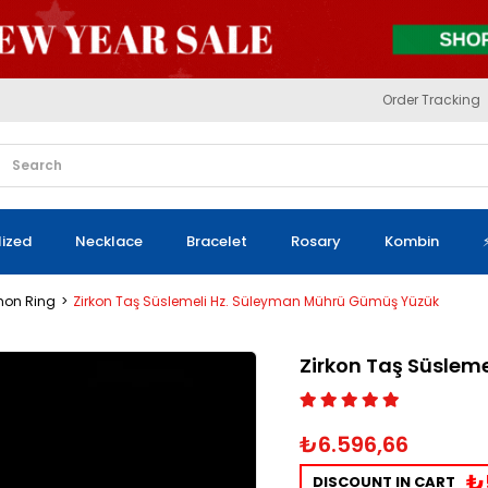
Order Tracking
lized
Necklace
Bracelet
Rosary
Kombin
mon Ring
Zirkon Taş Süslemeli Hz. Süleyman Mührü Gümüş Yüzük
Zirkon Taş Süslem
₺6.596,66
₺
DISCOUNT IN CART