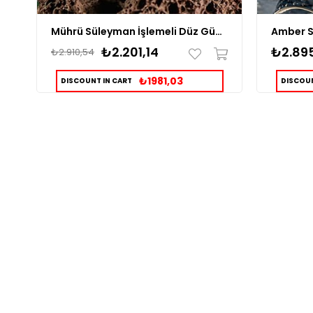
Mührü Süleyman İşlemeli Düz Gümüş Yüzük
₺2.201,14
₺2.895
₺2.910,54
₺1981,03
DISCOUNT IN CART
DISCOUN