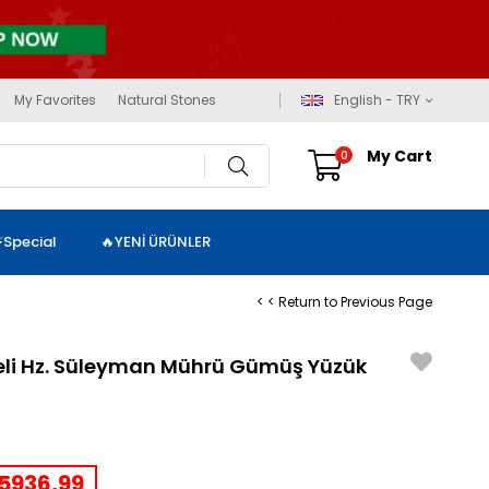
My Favorites
Natural Stones
English - TRY
My Cart
0
⚡Special
🔥YENİ ÜRÜNLER
< < Return to Previous Page
eli Hz. Süleyman Mührü Gümüş Yüzük
5936,99