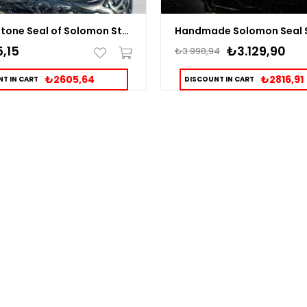
Amber Stone Seal of Solomon Sterling Silver Ring
,15
₺3.129,90
₺3.998,94
₺2605,64
₺2816,91
T IN CART
DISCOUNT IN CART