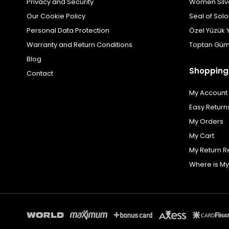
Privacy and Security
Women Silv
Our Cookie Policy
Seal of Sol
Personal Data Protection
Özel Yüzük 
Warranty and Return Conditions
Toptan Güm
Blog
Shopping
Contact
My Account
Easy Return
My Orders
My Cart
My Return R
Where is M