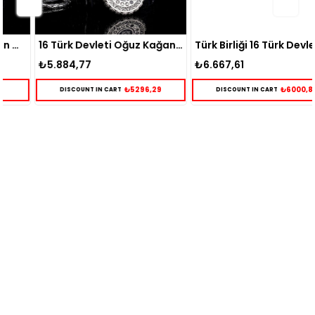
16 Türk Devleti Oğuz Kağan Mührü Madalyon Gümüş Kolye
Türk Birliği 16 Türk Devleti Gümüş Kolye
₺5.884,77
₺6.667,61
₺5296,29
₺6000,85
DISCOUNT IN CART
DISCOUNT IN CART