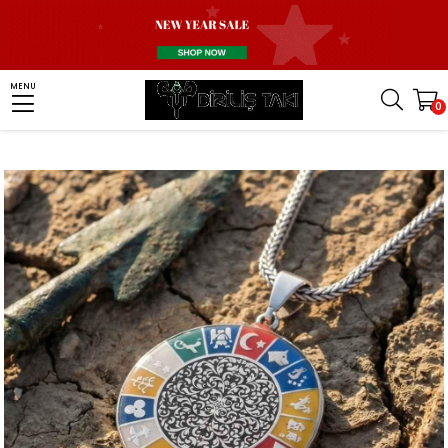
Homepage
Necklace
Turkish Necklace
16 Türk Devleti Kolye
MENU
0
Motifli 16 Türk Devleti Gümüş Kolye