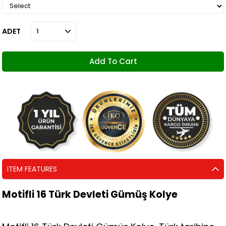
ADET
ITEM FEATURES
Motifli 16 Türk Devleti Gümüş Kolye