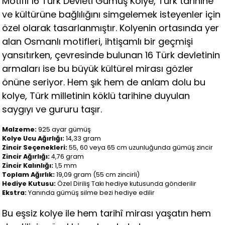
Motifli 16 Türk Devleti Gümüş Kolye, Türk tarihine
ve kültürüne bağlılığını simgelemek isteyenler için
özel olarak tasarlanmıştır. Kolyenin ortasında yer
alan Osmanlı motifleri, ihtişamlı bir geçmişi
yansıtırken, çevresinde bulunan 16 Türk devletinin
armaları ise bu büyük kültürel mirası gözler
önüne seriyor. Hem şık hem de anlam dolu bu
kolye, Türk milletinin köklü tarihine duyulan
saygıyı ve gururu taşır.
Malzeme:
925 ayar gümüş
Kolye Ucu Ağırlığı:
14,33 gram
Zincir Seçenekleri:
55, 60 veya 65 cm uzunluğunda gümüş zincir
Zincir Ağırlığı:
4,76 gram
Zincir Kalınlığı:
1,5 mm
Toplam Ağırlık:
19,09 gram (55 cm zincirli)
Hediye Kutusu:
Özel Diriliş Takı hediye kutusunda gönderilir
Ekstra:
Yanında gümüş silme bezi hediye edilir
Bu eşsiz kolye ile hem tarihî mirası yaşatın hem