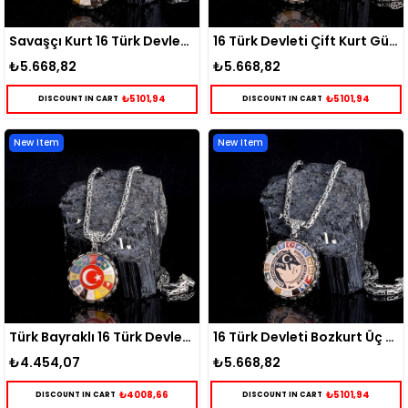
Savaşçı Kurt 16 Türk Devleti Gümüş Kolye
16 Türk Devleti Çift Kurt Gümüş Kolye
₺5.668,82
₺5.668,82
₺5101,94
₺5101,94
DISCOUNT IN CART
DISCOUNT IN CART
New Item
New Item
Türk Bayraklı 16 Türk Devleti Gümüş Kolye
16 Türk Devleti Bozkurt Üç Hilal Gümüş Kolye
₺4.454,07
₺5.668,82
₺4008,66
₺5101,94
DISCOUNT IN CART
DISCOUNT IN CART