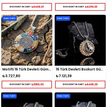
₺6468,01
₺6299,33
DISCOUNT IN CART
DISCOUNT IN CART
New Item
New Item
Motifli 16 Türk Devleti Gümüş Kolye
16 Türk Devleti Bozkurt Gümüş Kolye
₺3.727,80
₺7.121,39
₺3355,02
₺6409,25
DISCOUNT IN CART
DISCOUNT IN CART
New Item
New Item