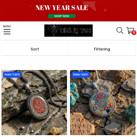
MENU
0
Homepage
Necklace
Turkish Necklace
16 Türk Devleti Kolye
Sort
Filtering
New Item
New Item