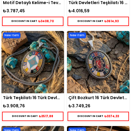
Motif Detaylı Kelime-i Tevhid Gümüş Kolye
Türk Devletleri Teşkilatı 16 Türk Devleti Gümüş Kolye
₺3.787,45
₺4.016,59
₺3408,70
₺3614,93
DISCOUNT IN CART
DISCOUNT IN CART
New Item
New Item
Türk Teşkilatı 16 Türk Devleti Gümüş Kolye
Çift Bozkurt 16 Türk Devleti Gümüş Kolye
₺3.908,76
₺3.749,26
₺3517,88
₺3374,33
DISCOUNT IN CART
DISCOUNT IN CART
New Item
New Item