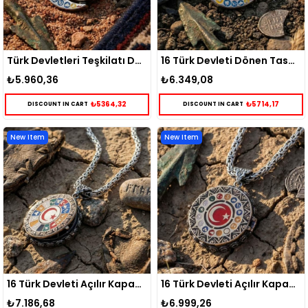
Türk Devletleri Teşkilatı Dönen Tasarım Gümüş Kolye
16 Türk Devleti Dönen Tasarım Gümüş Kolye
₺5.960,36
₺6.349,08
₺5364,32
₺5714,17
DISCOUNT IN CART
DISCOUNT IN CART
New Item
New Item
16 Türk Devleti Açılır Kapanır Kapaklı Gümüş Kolye
16 Türk Devleti Açılır Kapanır Gümüş Kolye
₺7.186,68
₺6.999,26