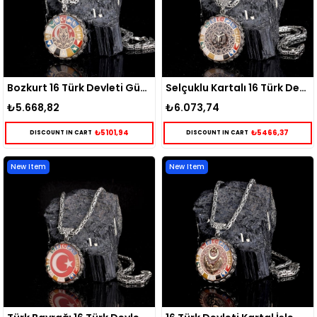
Bozkurt 16 Türk Devleti Gümüş Kolye
Selçuklu Kartalı 16 Türk Devleti Gümüş Kolye
₺5.668,82
₺6.073,74
₺5101,94
₺5466,37
DISCOUNT IN CART
DISCOUNT IN CART
New Item
New Item