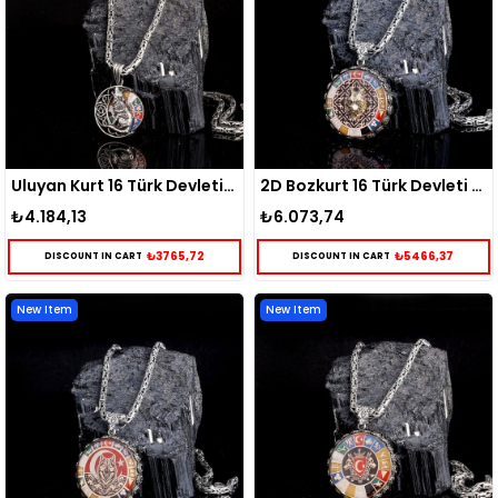
Uluyan Kurt 16 Türk Devleti Gümüş Kolye
2D Bozkurt 16 Türk Devleti Gümüş Kolye
₺4.184,13
₺6.073,74
₺3765,72
₺5466,37
DISCOUNT IN CART
DISCOUNT IN CART
New Item
New Item