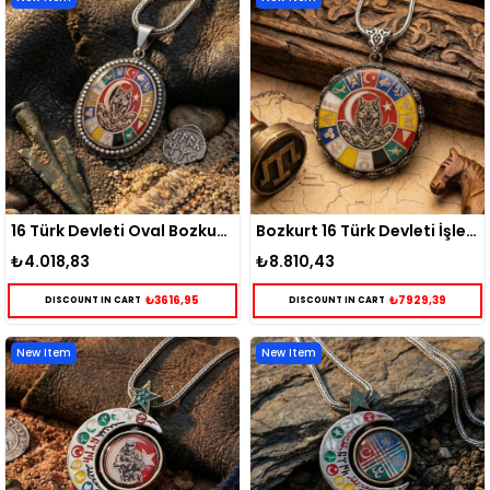
16 Türk Devleti Oval Bozkurt Gümüş Kolye
Bozkurt 16 Türk Devleti İşlemeli Gümüş Kolye
₺4.018,83
₺8.810,43
₺3616,95
₺7929,39
DISCOUNT IN CART
DISCOUNT IN CART
New Item
New Item