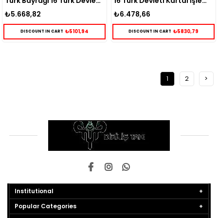
Türk Bayrağı 16 Türk Devleti Gümüş Kolye
16 Türk Devleti Kartal İşlemeli Gümüş Kolye
₺5.668,82
₺6.478,66
₺5101,94
₺5830,79
DISCOUNT IN CART
DISCOUNT IN CART
1
2
>
Institutional
Popular Categories