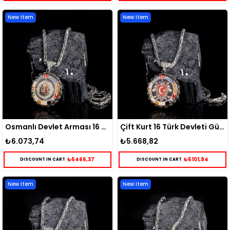
New Item
New Item
Osmanlı Devlet Arması 16 Türk Devleti Gümüş Kolye
Çift Kurt 16 Türk Devleti Gümüş Kolye
₺6.073,74
₺5.668,82
₺5466,37
₺5101,94
DISCOUNT IN CART
DISCOUNT IN CART
New Item
New Item