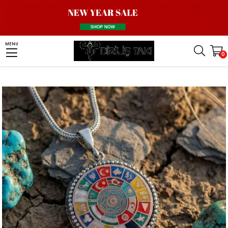
Homepage
Necklace
Turkish Necklace
16 Türk Devleti Kolye
MENU
0
Türk Devletleri Teşkilatı 16 Türk Devleti Gümüş Kolye