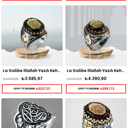
La Galibe İllallah Yazılı Kehribar Taş Gümüş Erkek Yüzük
La Galibe İllallah Yazılı Kehribar Zirkon Taş Gümüş Yüzük
₺3.585,97
₺4.390,80
₺4.554,25
₺6.197,94
₺3227,37
₺3951,72
SEPETTE İNDİRİM
SEPETTE İNDİRİM