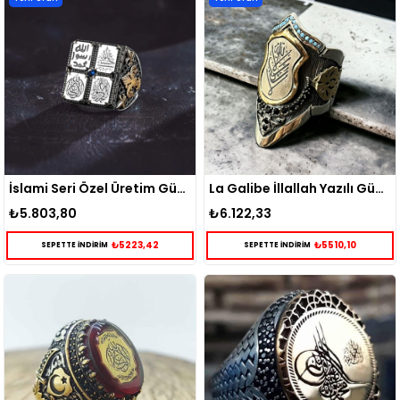
İslami Seri Özel Üretim Gümüş Yüzük
La Galibe İllallah Yazılı Gümüş Zihgir Okçu Yüzüğü
₺5.803,80
₺6.122,33
₺5223,42
₺5510,10
SEPETTE İNDİRİM
SEPETTE İNDİRİM