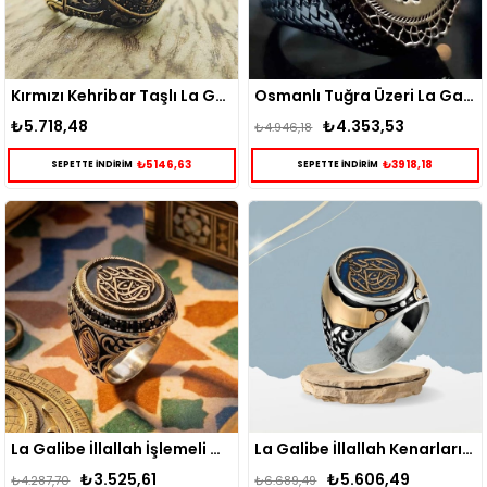
Kırmızı Kehribar Taşlı La Galibe İllallah Gümüş Yüzük
Osmanlı Tuğra Üzeri La Galibe İllallah Yazılı Gümüş Yüzük
₺5.718,48
₺4.353,53
₺4.946,18
₺5146,63
₺3918,18
SEPETTE İNDİRİM
SEPETTE İNDİRİM
La Galibe İllallah İşlemeli Gümüş Erkek Yüzük
La Galibe İllallah Kenarları İsim Yazılı Gümüş Yüzük
₺3.525,61
₺5.606,49
₺4.287,70
₺6.689,49