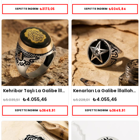
₺3173,05
₺5045,84
SEPETTE İNDİRİM
SEPETTE İNDİRİM
Kehribar Taşlı La Galibe İllallah Yazılı Gümüş Erkek Yüzük
Kenarları La Galibe İllallah İşlemeli Gümüş Erkek Yüzük
₺4.055,46
₺4.055,46
₺5.035,51
₺5.228,01
₺3649,91
₺3649,91
SEPETTE İNDİRİM
SEPETTE İNDİRİM