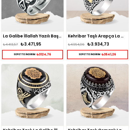
La Galibe İllallah Yazılı Başparmak Gümüş Erkek Yüzük
Kehribar Taşlı Arapça La Galibe İllallah Yazılı Gümüş Yüzük
₺3.471,95
₺3.934,73
₺4.413,57
₺4.954,06
₺3124,76
₺3541,26
SEPETTE İNDİRİM
SEPETTE İNDİRİM