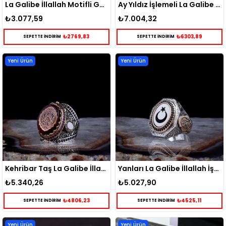
La Galibe İllallah Motifli Gümüş Yüzük
Ay Yıldız İşlemeli La Galibe İllallah Gümüş Yüzük
₺3.077,59
₺7.004,32
₺2769,83
₺6303,89
SEPETTE İNDİRİM
SEPETTE İNDİRİM
Yeni Ürün
Yeni Ürün
Kehribar Taş La Galibe İllallah Gümüş Yüzük
Yanları La Galibe İllallah İşlemli Ay Yıldız Gümüş Yüzük
₺5.340,26
₺5.027,90
₺4806,23
₺4525,11
SEPETTE İNDİRİM
SEPETTE İNDİRİM
Yeni Ürün
Yeni Ürün