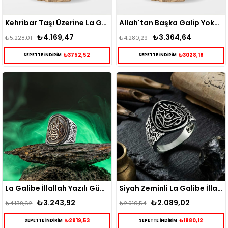
Kehribar Taşı Üzerine La Galibe İllallah Yazılı Gümüş Yüzük
Allah'tan Başka Galip Yoktur Yazılı Gümüş Yüzük
₺4.169,47
₺3.364,64
₺5.228,01
₺4.280,29
₺3752,52
₺3028,18
SEPETTE İNDİRİM
SEPETTE İNDİRİM
La Galibe İllallah Yazılı Gümüş Yüzük
Siyah Zeminli La Galibe İllallah Yazılı Gümüş Yüzük
₺3.243,92
₺2.089,02
₺4.139,62
₺2.910,54
₺2919,53
₺1880,12
SEPETTE İNDİRİM
SEPETTE İNDİRİM