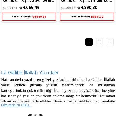
Kehribar Taşlı La Galibe İllallah Yazılı Gümüş Yüzük
Kehribar Taşlı Osmanlı La Galibe İllallah Gümüş Yüzük
₺4.055,46
₺4.390,80
₺5.094,74
₺5.509,37
₺3649,91
₺3951,72
SEPETTE İNDİRİM
SEPETTE İNDİRİM
1
2
>
Lâ Gâlibe İllallah Yüzükler
Hat sanatıyla yazılan en güzel yazılardan biri olan La Galibe İllallah
yazısı
erkek gümüş yüzük
tasarımlarında da müslüman
kardeşlerimizin çok tercih ettiği İslami yazı olarak yüzük üzerine yine
hat sanatıyla yazılan çok derin anlama sahip bir kelimedir. Hat sanatı
İslami kelimelere ifade ettikleri derin anlamla birlikte onları zerafetle
Devamını Oku...
kavuşturuyor.
İfade ettiği anlam gereğiyle değerli bir cümle olan La Galibe İllallah,