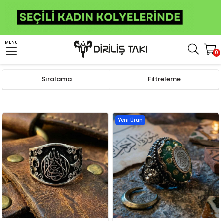
MENU
0
Anasayfa
Erkek Gümüş Yüzük
İslami Yüzükler
La Galibe İllallah Yüzük
Sıralama
Filtreleme
Yeni Ürün