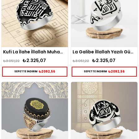
Kufi La İlahe İllallah Muhammeden Resulullah Gümüş Yüzük
La Galibe İllallah Yazılı Gümüş Erkek Yüzük
₺2.325,07
₺2.325,07
₺3.051,22
₺3.051,22
₺2092,56
₺2092,56
SEPETTE İNDİRİM
SEPETTE İNDİRİM