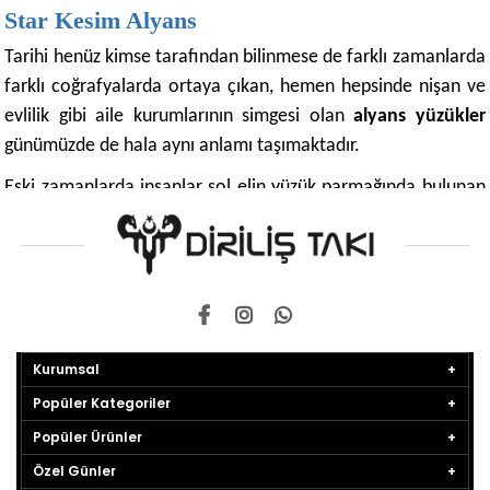
Star Kesim Alyans
Tarihi henüz kimse tarafından bilinmese de farklı zamanlarda
farklı coğrafyalarda ortaya çıkan, hemen hepsinde nişan ve
evlilik gibi aile kurumlarının simgesi olan
alyans yüzükler
günümüzde de hala aynı anlamı taşımaktadır.
Eski zamanlarda insanlar sol elin yüzük parmağında bulunan
ve doğrudan kalbe giden yolu açan aşk damarının olduğuna
inanırlardı. Bu nedenle de alyansın sevdiklerinin kalbine
giden doğrudan yol olduğunu düşünürlerdi. O zamanlardan
beri kusursuz dairesel şekliyle sonsuzluğa işaret eden alyans
alyans
aşkın, ailenin, sadakatin ve bağlılığın sembolü
olmuştur.
Kurumsal
Popüler Kategoriler
Alyansın ilk günden bugüne kadar şekli ve anlamı
değişmemiştir. Ama insanların yaşam şekli, gelenekler ve
Popüler Ürünler
modanın değişmesi ve bunların yanı sıra teknolojinin
Özel Günler