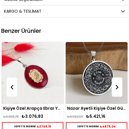
KARGO & TESLIMAT
Benzer Ürünler
Kişiye Özel Arapça Ebrar Yazılı Kehribar Taşlı Kolye
Nazar Ayetli Kişiye Özel Gümüş Kolye
076,83
₺5.421,16
₺6.3
₺6.582,59
₺7.515,50
₺2769,15
₺4879,04
DİRİM
SEPETTE İNDİRİM
SEPETTE İN