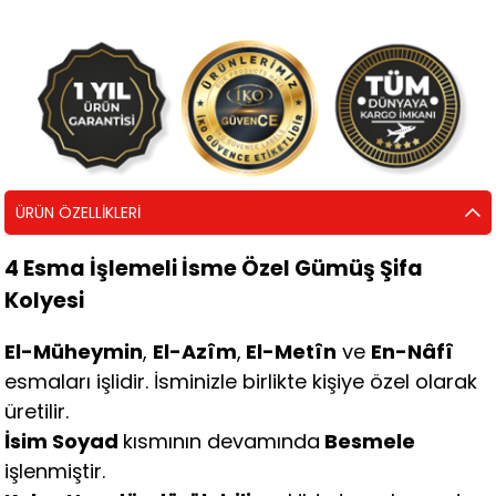
ÜRÜN ÖZELLIKLERI
4 Esma İşlemeli İsme Özel Gümüş Şifa
Kolyesi
El-Müheymin
,
El-Azîm
,
El-Metîn
ve
En-Nâfî
esmaları işlidir. İsminizle birlikte kişiye özel olarak
üretilir.
İsim Soyad
kısmının devamında
Besmele
işlenmiştir.