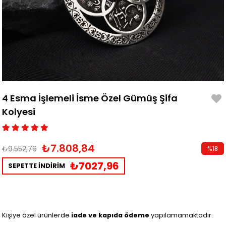
4 Esma İşlemeli İsme Özel Gümüş Şifa
Kolyesi
₺7.808,84
₺9.552,76
%
18
İndirim
₺7027,96
SEPETTE İNDİRİM
Kişiye özel ürünlerde
iade ve kapıda ödeme
yapılamamaktadır.