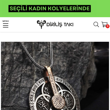
Anasayfa
Kişiye Özel Ürünler
Kişiye Özel Gümüş Kolye
Kişiye Özel Dualı Kolye
MENU
0
4 Esma İşlemeli İsme Özel Gümüş Şifa Kolyesi