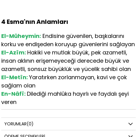
4 Esma'nın Anlamları
El-Müheymin:
Endisine güvenilen, başkalarını
korku ve endişeden koruyup güvenlerini sağlayan
El-Azîm:
Hakiki ve mutlak büyük, pek azametli,
insan aklının erişemeyeceği derecede büyük ve
azametli, sonsuz büyüklük ve yücelik sahibi olan
El-Metîn:
Yaratırken zorlanmayan, kavi ve çok
sağlam olan
En-Nâfî:
Dilediği mahlûka hayırlı ve faydalı şeyi
veren
YORUMLAR
(0)
ÖDEME SEÇENEKLERI