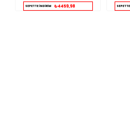
₺4459,98
SEPETTE İNDİRİM
SEPETTE