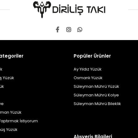
ategoriler
Popüler Ürünler
k
Ay Yıldız Yüzük
ş Yüzük
Osmanlı Yüzük
zük
Süleyman Mührü Yüzük
Süleyman Mührü Kolye
ye
Süleyman Mührü Bileklik
yman Yüzük
Yaptırmak İstiyorum
üş Yüzük
Alışveriş Bilgileri