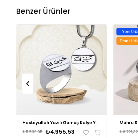
Benzer Ürünler
Yeni Ürü
Fırsat Ür
Hasbiyallah Yazılı Gümüş Kolye Yüzük Kombin
₺4.955,53
₺5.539,95
₺6.721,32