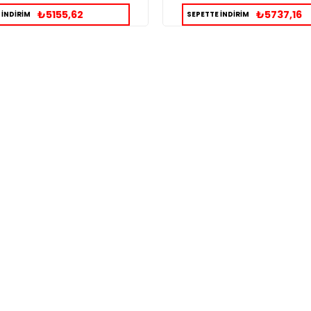
₺5155,62
₺5737,16
 İNDİRİM
SEPETTE İNDİRİM