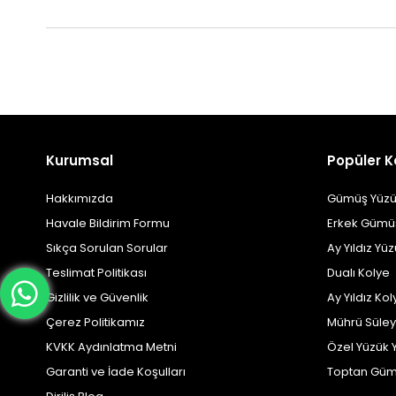
Kurumsal
Popüler K
Hakkımızda
Gümüş Yüzü
Havale Bildirim Formu
Erkek Gümü
Sıkça Sorulan Sorular
Ay Yıldız Yü
Teslimat Politikası
Dualı Kolye
Gizlilik ve Güvenlik
Ay Yıldız Kol
Çerez Politikamız
Mührü Süle
KVKK Aydınlatma Metni
Özel Yüzük 
Garanti ve İade Koşulları
Toptan Güm