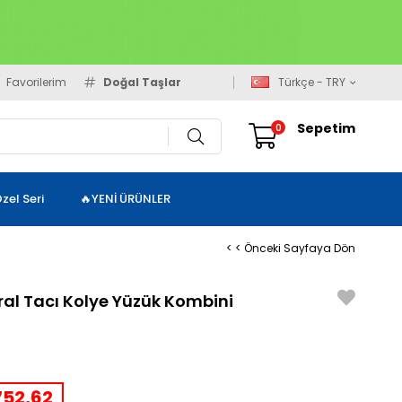
Favorilerim
Doğal Taşlar
Türkçe - TRY
Sepetim
0
zel Seri
🔥YENİ ÜRÜNLER
< < Önceki Sayfaya Dön
al Tacı Kolye Yüzük Kombini
52,62