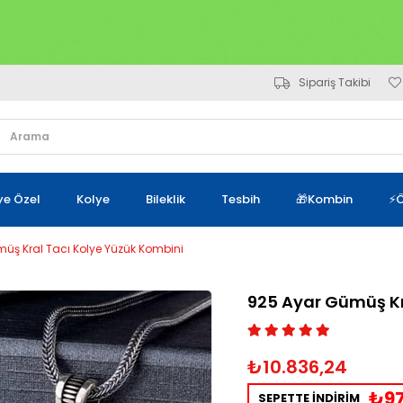
Sipariş Takibi
iye Özel
Kolye
Bileklik
Tesbih
🎁Kombin
⚡Ö
üş Kral Tacı Kolye Yüzük Kombini
925 Ayar Gümüş Kr
₺10.836,24
₺97
SEPETTE İNDİRİM