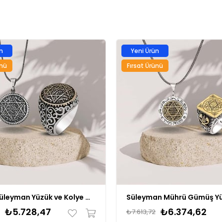
n
Yeni Ürün
ünü
Fırsat Ürünü
Mührü Süleyman Yüzük ve Kolye Gümüş Kombini
₺5.728,47
₺6.374,62
₺7.613,72