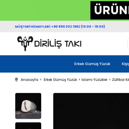
MÜŞTERİ HİZMETLERİ: +90 850 302 1962 (10:00 - 18:00)
Erkek Gümüş Yüzük
Kiş
Anasayfa
Erkek Gümüş Yüzük
İslami Yüzükler
Zülfikar Kı