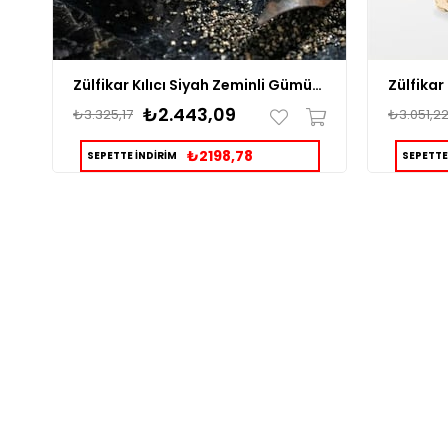
Zülfikar Kılıcı Siyah Zeminli Gümüş Yüzük
₺2.443,09
₺3.325,17
₺3.051,2
₺2198,78
SEPETTE İNDİRİM
SEPETTE