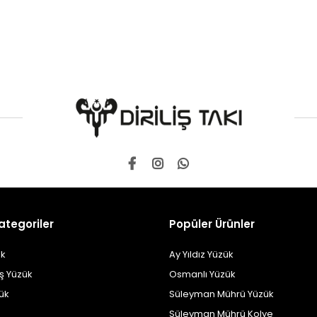
ategoriler
Popüler Ürünler
k
Ay Yıldız Yüzük
ş Yüzük
Osmanlı Yüzük
zük
Süleyman Mührü Yüzük
Süleyman Mührü Kolye