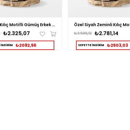
Zülfikar Kılıç Motifli Gümüş Erkek Yüzük
₺2.325,07
₺2.781,14
2
₺3.599,12
₺2092,56
₺2503,03
 İNDİRİM
SEPETTE İNDİRİM