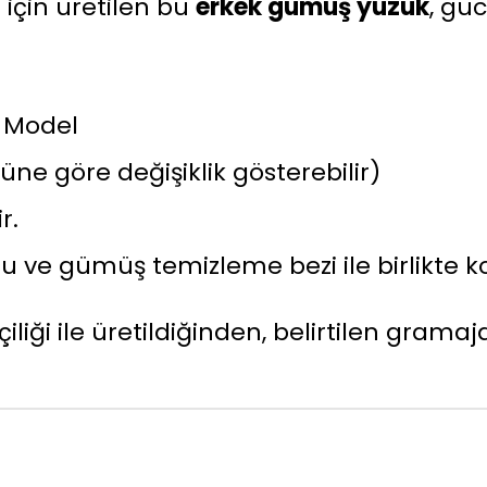
 için üretilen bu
erkek gümüş yüzük
, güc
ız Model
üne göre değişiklik gösterebilir)
r.
 ve gümüş temizleme bezi ile birlikte ko
liği ile üretildiğinden, belirtilen gramaj