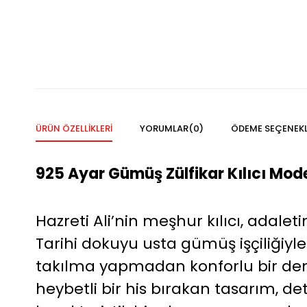
ÜRÜN ÖZELLIKLERI
YORUMLAR
(0)
ÖDEME SEÇENEKL
925 Ayar Gümüş Zülfikar Kılıcı Mod
Hazreti Ali’nin meşhur kılıcı, adale
Tarihi dokuyu usta gümüş işçiliğiy
takılma yapmadan konforlu bir dene
heybetli bir his bırakan tasarım, de