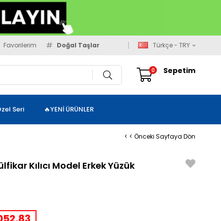
Favorilerim
Doğal Taşlar
Türkçe - TRY
Sepetim
0
zel Seri
🔥YENİ ÜRÜNLER
< < Önceki Sayfaya Dön
fikar Kılıcı Model Erkek Yüzük
52,83