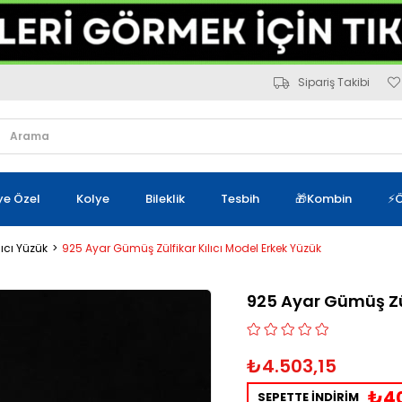
Sipariş Takibi
iye Özel
Kolye
Bileklik
Tesbih
🎁Kombin
⚡Ö
lıcı Yüzük
925 Ayar Gümüş Zülfikar Kılıcı Model Erkek Yüzük
925 Ayar Gümüş Zül
₺4.503,15
₺40
SEPETTE İNDİRİM