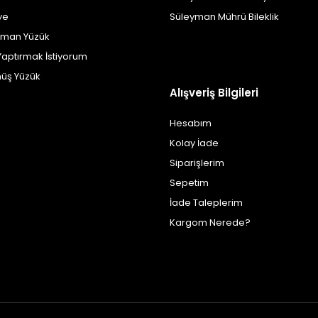
ye
Süleyman Mührü Bileklik
yman Yüzük
Yaptırmak İstiyorum
üş Yüzük
Alışveriş Bilgileri
Hesabım
Kolay İade
Siparişlerim
Sepetim
İade Taleplerim
Kargom Nerede?