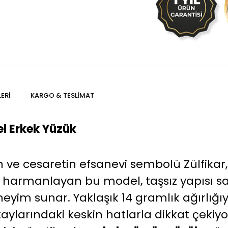
ERI
KARGO & TESLIMAT
el Erkek Yüzük
tin ve cesaretin efsanevi sembolü Zülfika
le harmanlayan bu model, taşsız yapısı 
yim sunar. Yaklaşık 14 gramlık ağırlığıy
taylarındaki keskin hatlarla dikkat çekiy