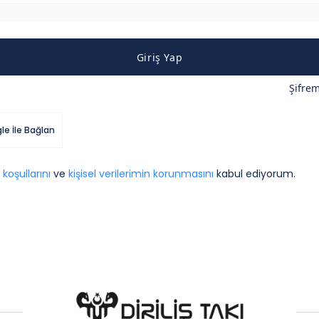
Giriş Yap
Şifre
le İle Bağlan
 koşullarını
ve
kişisel verilerimin korunmasını
kabul ediyorum.