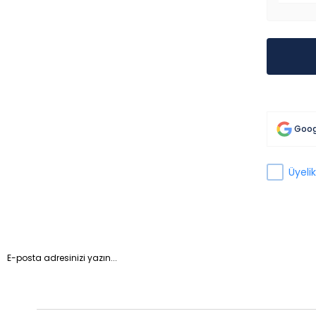
Goog
Üyelik