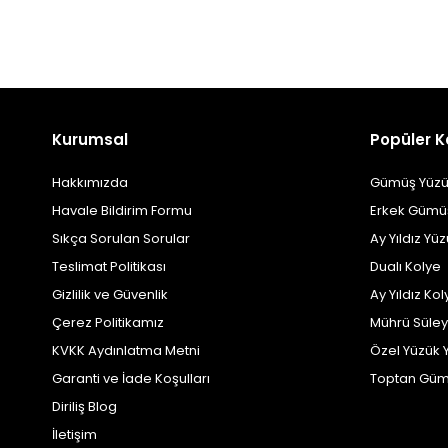
Kurumsal
Popüler K
Hakkımızda
Gümüş Yüzü
Havale Bildirim Formu
Erkek Gümü
Sıkça Sorulan Sorular
Ay Yıldız Yü
Teslimat Politikası
Dualı Kolye
Gizlilik ve Güvenlik
Ay Yıldız Kol
Çerez Politikamız
Mührü Süle
KVKK Aydınlatma Metni
Özel Yüzük 
Garanti ve İade Koşulları
Toptan Güm
Diriliş Blog
İletişim