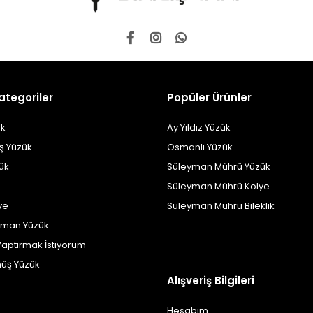
ategoriler
Popüler Ürünler
k
Ay Yıldız Yüzük
ş Yüzük
Osmanlı Yüzük
zük
Süleyman Mührü Yüzük
Süleyman Mührü Kolye
ye
Süleyman Mührü Bileklik
yman Yüzük
Yaptırmak İstiyorum
üş Yüzük
Alışveriş Bilgileri
Hesabım