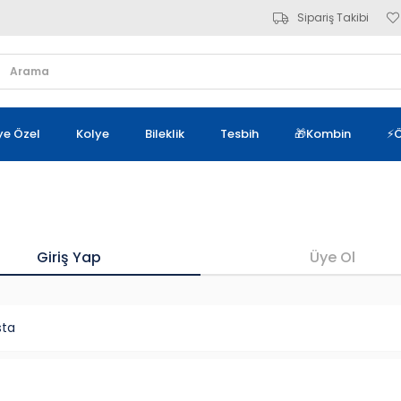
Sipariş Takibi
iye Özel
Kolye
Bileklik
Tesbih
🎁Kombin
⚡Ö
Giriş Yap
Üye Ol
sta