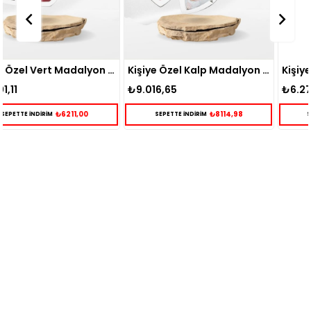
t Madalyon Gümüş Kolye
Kişiye Özel Kalp Madalyon Gümüş Kolye
Kişiye Özel Gümüş Madalyon Kolye
₺9.016,65
₺6.277,52
₺8114,98
₺5649,77
SEPETTE İNDİRİM
SEPETTE İNDİRİM