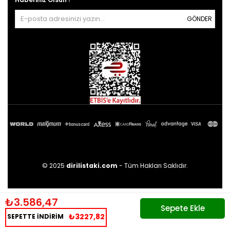
GÖNDER
© 2025
dirilistaki.com
- Tüm Hakları Saklıdır.
₺3.586,47
₺3227,82
SEPETTE İNDİRİM