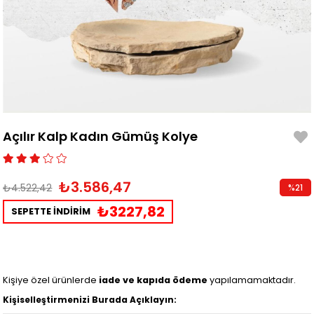
Açılır Kalp Kadın Gümüş Kolye
₺3.586,47
₺4.522,42
%
21
İndirim
₺3227,82
SEPETTE İNDİRİM
Kişiye özel ürünlerde
iade ve kapıda ödeme
yapılamamaktadır.
Kişiselleştirmenizi Burada Açıklayın: