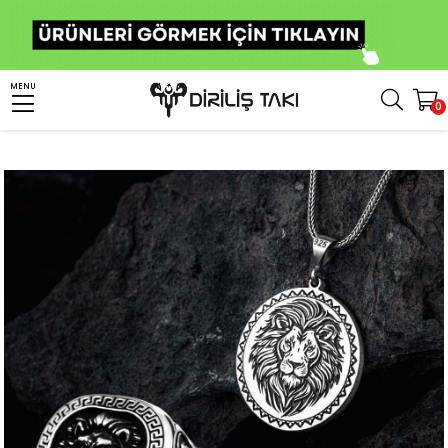
Anasayfa
Kombin
Yüzük Kolye Kombinleri
MENU
0
Aslan İşlemeli Gümüş Yüzük & Kolye Kombini