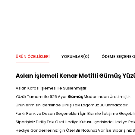
ÜRÜN ÖZELLIKLERI
YORUMLAR
(0)
ÖDEME SEÇENEKL
Aslan İşlemeli Kenar Motifli Gümüş Yüzü
Aslan Kafası İşlemesi ile Süslenmiştir.
Yüzük Tamamı ile 925 Ayar
Gümüş
Madeninden Üretilmiştir.
Ürünlerimizin İçerisinde Diriliş Takı Logomuz Bulunmaktadır.
Farklı Renk ve Desen Seçenekleri İçin Bizimle İletişime Geçebilir
Siparişiniz Diriliş Takı Özel Hediye Kutusu İçerisinde Hediye P
Hediye Gönderileriniz İçin Özel Bir Notunuz Var İse Siparişiniz Sı