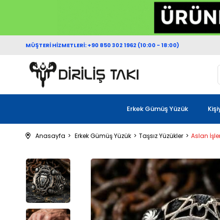
MÜŞTERİ HİZMETLERİ: +90 850 302 1962 (10:00 - 18:00)
Erkek Gümüş Yüzük
Kiş
Anasayfa
Erkek Gümüş Yüzük
Taşsız Yüzükler
Aslan İşl