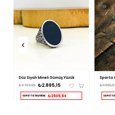
Düz Siyah Mineli Gümüş Yüzük
Sparta 
₺2.895,15
₺3.724,99
₺3.865,6
₺2605,64
SEPETTE İNDİRİM
SEPETTE