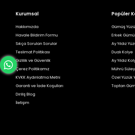
Kurumsal
Popüler K
Hakkımızda
Gümüş Yüzü
Havale Bildirim Formu
Erkek Gümü
Sıkça Sorulan Sorular
Ay Yıldız Yü
Teslimat Politikası
Dualı Kolye
Gizlilik ve Güvenlik
Ay Yıldız Kol
Çerez Politikamız
Mührü Süle
KVKK Aydınlatma Metni
Özel Yüzük 
Garanti ve İade Koşulları
Toptan Güm
Diriliş Blog
İletişim