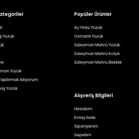
ategoriler
Popüler Ürünler
k
Ay Yıldız Yüzük
ş Yüzük
Osmanlı Yüzük
zük
Süleyman Mührü Yüzük
Süleyman Mührü Kolye
ye
Süleyman Mührü Bileklik
yman Yüzük
Yaptırmak İstiyorum
üş Yüzük
Alışveriş Bilgileri
Hesabım
Kolay İade
Siparişlerim
Sepetim