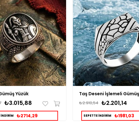
Gümüş Yüzük
Taş Deseni İşlemeli Gümüş
₺3.015,88
₺2.201,14
7
₺2.910,54
₺2714,29
₺1981,03
 İNDİRİM
SEPETTE İNDİRİM