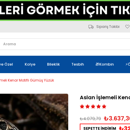
Sipariş Takibi
iye Özel
Kolye
Bileklik
Tesbih
🎁Kombin
⚡Ö
emeli Kenar Motifli Gümüş Yüzük
Aslan İşlemeli Ken
₺3.637,3
₺4.079,79
₺32
SEPETTE İNDİRİM