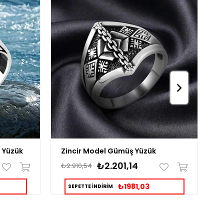
 Yüzük
Zincir Model Gümüş Yüzük
H
₺2.201,14
₺2.910,54
₺
₺1981,03
SEPETTE İNDİRİM