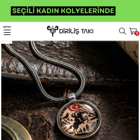
Anasayfa
Kolye
Ay Yıldız Kolye
At Sırtında Türk Ordusu Gümüş Kolye
MENU
0