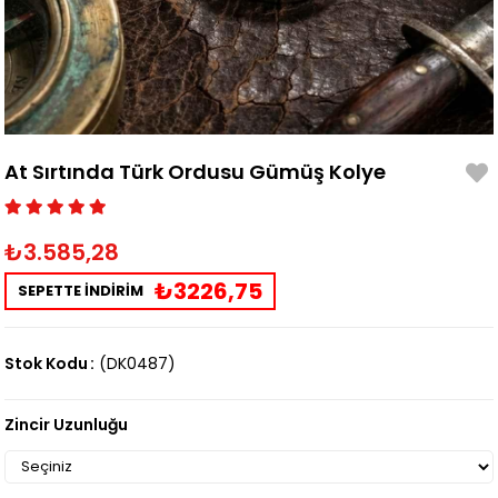
At Sırtında Türk Ordusu Gümüş Kolye
₺3.585,28
₺3226,75
SEPETTE İNDİRİM
Stok Kodu
(DK0487)
Zincir Uzunluğu