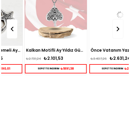
Kalkan Motifli Ay Yıldız Gümüş Kolye
Önce Vatanım Yazılı Ay Yıldız Motifli Gümüş Kolye
₺2.101,53
₺2.631,24
₺2.731,24
₺3.407,26
₺1891,38
₺2368,12
SEPETTE İNDİRİM
SEPETTE İNDİRİM