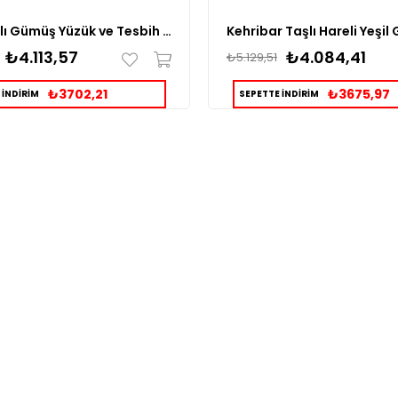
Akik Taşlı Gümüş Yüzük ve Tesbih Kombin
₺4.113,57
₺4.084,41
₺5.129,51
₺3702,21
₺3675,97
 İNDİRİM
SEPETTE İNDİRİM