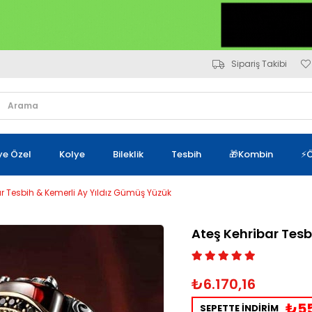
Sipariş Takibi
iye Özel
Kolye
Bileklik
Tesbih
🎁Kombin
⚡Ö
ar Tesbih & Kemerli Ay Yıldız Gümüş Yüzük
Ateş Kehribar Tesb
₺6.170,16
₺55
SEPETTE İNDİRİM