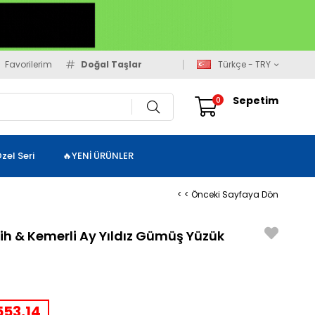
Favorilerim
Doğal Taşlar
Türkçe - TRY
Sepetim
0
zel Seri
🔥YENİ ÜRÜNLER
< < Önceki Sayfaya Dön
ih & Kemerli Ay Yıldız Gümüş Yüzük
53,14