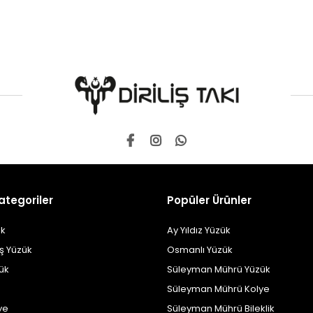
ategoriler
Popüler Ürünler
k
Ay Yıldız Yüzük
ş Yüzük
Osmanlı Yüzük
zük
Süleyman Mührü Yüzük
Süleyman Mührü Kolye
ye
Süleyman Mührü Bileklik