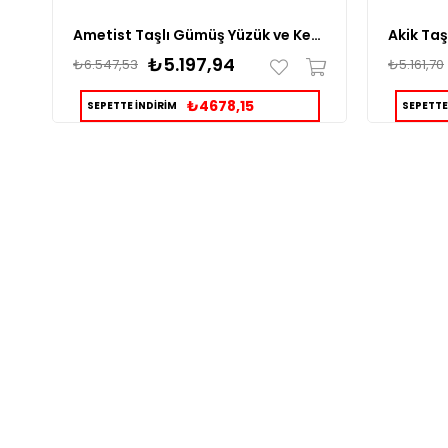
Ametist Taşlı Gümüş Yüzük ve Kehribar Taşlı Tesbih Kombin
₺5.197,94
₺6.547,53
₺5.161,70
₺4678,15
SEPETTE İNDİRİM
SEPETTE