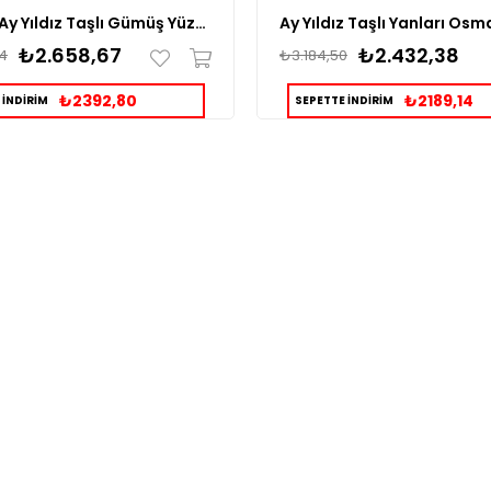
Kemerli Ay Yıldız Taşlı Gümüş Yüzük
₺2.658,67
₺2.432,38
4
₺3.184,50
₺2392,80
₺2189,14
 İNDİRİM
SEPETTE İNDİRİM