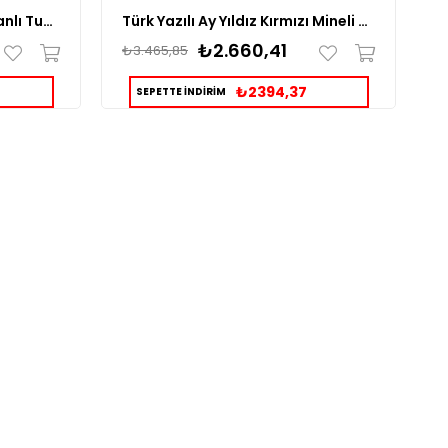
Ay Yıldız Taşlı Yanları Osmanlı Tuğralı Gümüş Erkek Yüzük
Türk Yazılı Ay Yıldız Kırmızı Mineli Gümüş Yüzük
₺2.660,41
₺3.465,85
₺
₺2394,37
SEPETTE İNDİRİM