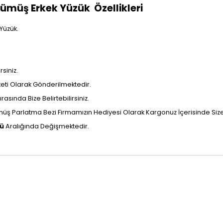
ümüş Erkek Yüzük Özellikleri
 Yüzük.
siniz.
aketi Olarak Gönderilmektedir.
rasında Bize Belirtebilirsiniz.
ş Parlatma Bezi Firmamızın Hediyesi Olarak Kargonuz İçerisinde Size U
nü
Aralığında Değişmektedir.