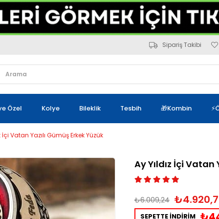
Sipariş Takibi
iye Özel
Kolye
Bileklik
Tesbih
🎁Kombin
⚡Ö
z İçi Vatan Yazılı Gümüş Erkek Yüzük
Ay Yıldız İçi Vatan
₺4.920,7
₺6.009,24
₺44
SEPETTE İNDİRİM