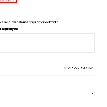
 ve kapıda ödeme
yapılamamaktadır.
a Açıklayın:
STOK KODU
(DEY1112K)