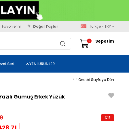
Favorilerim
Doğal Taşlar
Türkçe - TRY
Sepetim
0
zel Seri
🔥YENİ ÜRÜNLER
< < Önceki Sayfaya Dön
 Yazılı Gümüş Erkek Yüzük
9
%
18
İndirim
28,71