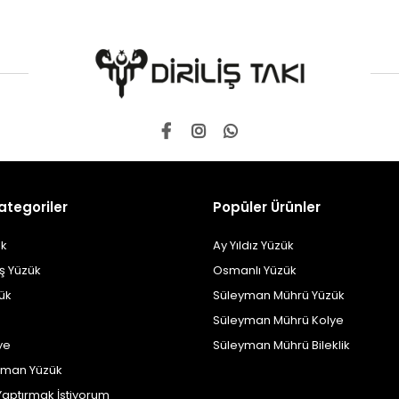
ategoriler
Popüler Ürünler
k
Ay Yıldız Yüzük
ş Yüzük
Osmanlı Yüzük
zük
Süleyman Mührü Yüzük
Süleyman Mührü Kolye
ye
Süleyman Mührü Bileklik
yman Yüzük
Yaptırmak İstiyorum