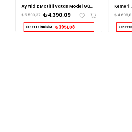
Ay Yıldız Motifli Vatan Model Gümüş Erkek Yüzük
₺4.390,09
₺5.509,37
₺4.698,8
₺3951,08
SEPETTE İNDİRİM
SEPETTE