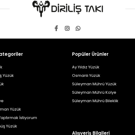
ategoriler
Popüler Ürünler
k
Ay Yıldız Yüzük
ş Yüzük
Osmanlı Yüzük
zük
Süleyman Mührü Yüzük
Süleyman Mührü Kolye
ye
Süleyman Mührü Bileklik
yman Yüzük
Yaptırmak İstiyorum
üş Yüzük
Alışveriş Bilgileri