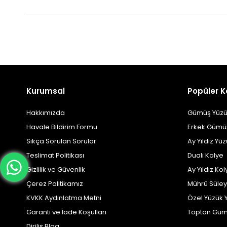
Kurumsal
Popüler K
Hakkımızda
Gümüş Yüzü
Havale Bildirim Formu
Erkek Gümü
Sıkça Sorulan Sorular
Ay Yıldız Yü
Teslimat Politikası
Dualı Kolye
Gizlilik ve Güvenlik
Ay Yıldız Kol
Çerez Politikamız
Mührü Süle
KVKK Aydınlatma Metni
Özel Yüzük 
Garanti ve İade Koşulları
Toptan Güm
Diriliş Blog