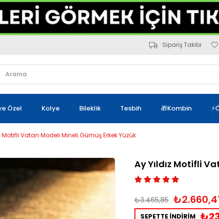
Sipariş Takibi
iye Özel
Kolye
Bileklik
Tesbih
🎁Kombin
⚡Ö
z Motifli Vatan Modeli Mineli Gümüş Erkek Yüzük
Ay Yıldız Motifli 
₺2.660,4
₺3.465,85
₺23
SEPETTE İNDİRİM