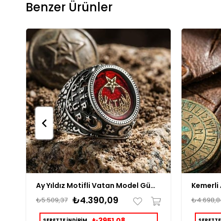
Benzer Ürünler
Ay Yıldız Motifli Vatan Model Gümüş Erkek Yüzük
₺4.390,09
₺5.509,37
₺4.698,8
₺3951,08
SEPETTE İNDİRİM
SEPETTE