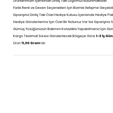
Ürünlerimizin İçerisinde Diriliş Takı Logomuz Bulunmaktadır.
Farklı Renk ve Desen Seçenekleri İçin Bizimle İletişime Geçebilir
Siparişiniz Diriliş Takı Özel Hediye Kutusu İçerisinde Hediye P
Hediye Gönderileriniz İçin Özel Bir Notunuz Var İse Siparişiniz Sı
Gümüş Yüzüğünüzün Bakımını Kolaylıkla Yapabilmeniz İçin Gümü
Kargo Teslimat Süresi Gönderilecek Bölgeye Göre
1-3 İş Gü
Ürün
11,00 Gram
’dır.