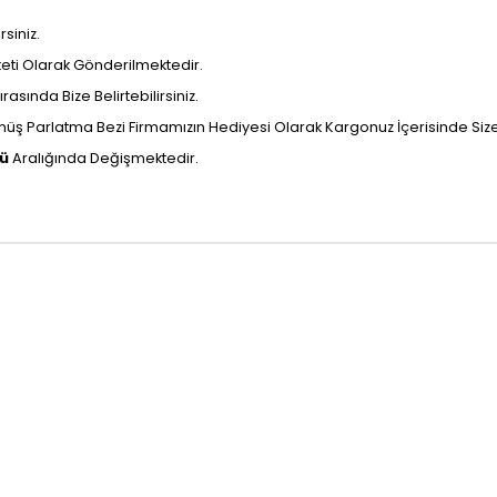
siniz.
aketi Olarak Gönderilmektedir.
rasında Bize Belirtebilirsiniz.
ş Parlatma Bezi Firmamızın Hediyesi Olarak Kargonuz İçerisinde Size U
nü
Aralığında Değişmektedir.