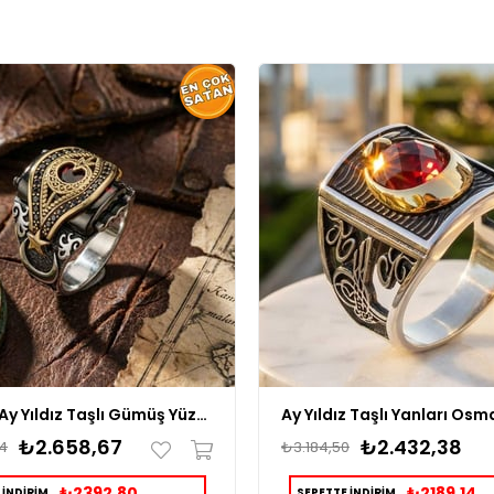
Kemerli Ay Yıldız Taşlı Gümüş Yüzük
₺2.658,67
₺2.432,38
4
₺3.184,50
₺2392,80
₺2189,14
 İNDİRİM
SEPETTE İNDİRİM