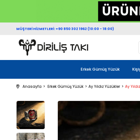
MÜŞTERİ HİZMETLERİ: +90 850 302 1962 (10:00 - 18:00)
Erkek Gümüş Yüzük
Kiş
Anasayfa
Erkek Gümüş Yüzük
Ay Yıldız Yüzükler
Ay Yıldı