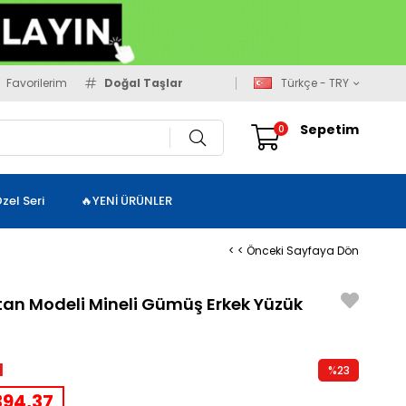
Favorilerim
Doğal Taşlar
Türkçe - TRY
Sepetim
0
zel Seri
🔥YENİ ÜRÜNLER
< < Önceki Sayfaya Dön
Vatan Modeli Mineli Gümüş Erkek Yüzük
1
%
23
İndirim
94,37