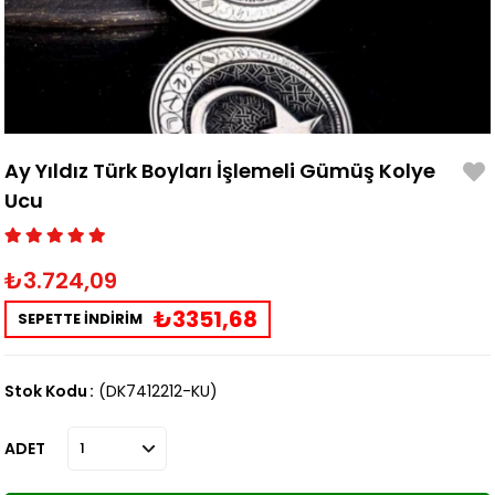
Ay Yıldız Türk Boyları İşlemeli Gümüş Kolye
Ucu
₺3.724,09
₺3351,68
SEPETTE İNDİRİM
Stok Kodu
(DK7412212-KU)
ADET