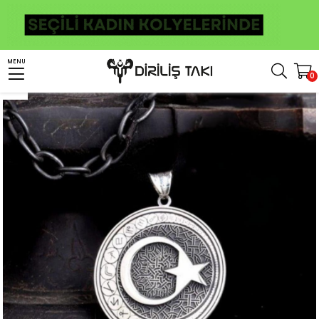
Anasayfa
Kolye
Kolye Ucu
Ay Yıldız Türk Boyları İşlemeli Gümüş Kolye Ucu
MENU
0