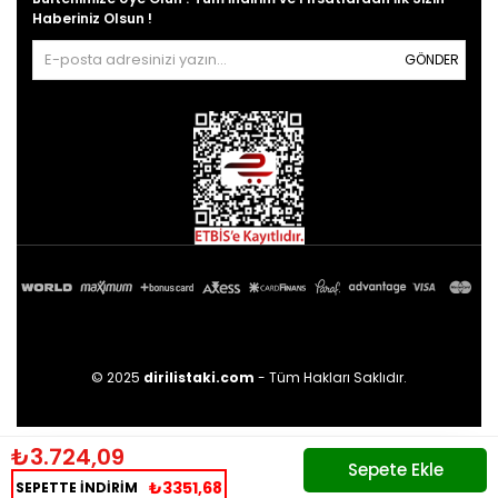
Haberiniz Olsun !
GÖNDER
© 2025
dirilistaki.com
- Tüm Hakları Saklıdır.
₺3.724,09
₺3351,68
SEPETTE İNDİRİM