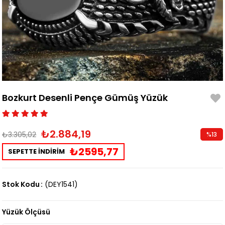
Bozkurt Desenli Pençe Gümüş Yüzük
₺2.884,19
₺3.305,02
%
13
İndirim
₺2595,77
SEPETTE İNDİRİM
Stok Kodu
(DEY1541)
Yüzük Ölçüsü