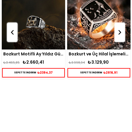
Bozkurt Motifli Ay Yıldız Gümüş Erkek Yüzük
Bozkurt ve Üç Hilal İşlemeli Gümüş Yüzük
₺2.660,41
₺3.129,90
₺3.465,85
₺3.998,94
₺2394,37
₺2816,91
SEPETTE İNDİRİM
SEPETTE İNDİRİM