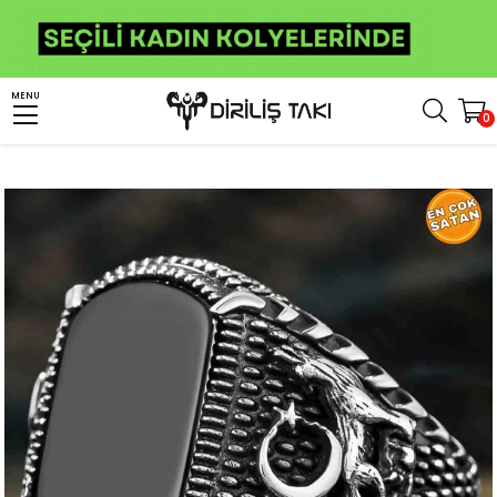
Anasayfa
Erkek Gümüş Yüzük
Türk Yüzükleri
Bozkurt Yüzükleri
MENU
0
Bozkurt Desenli Pençe Gümüş Yüzük