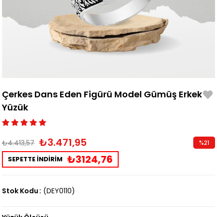
Çerkes Dans Eden Figürü Model Gümüş Erkek
Yüzük
₺3.471,95
₺4.413,57
%
21
İndirim
₺3124,76
SEPETTE İNDİRİM
Stok Kodu
(DEY0110)