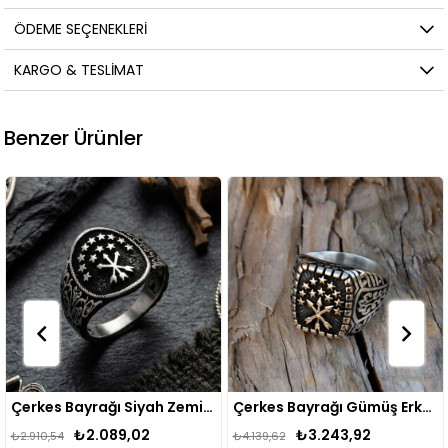
ÖDEME SEÇENEKLERI
KARGO & TESLIMAT
Benzer Ürünler
Çerkes Bayrağı Siyah Zeminli Gümüş Yüzük
Çerkes Bayrağı Gümüş Erkek Yüzük
₺3.243,92
₺3.471,95
₺4.139,62
₺4.413,57