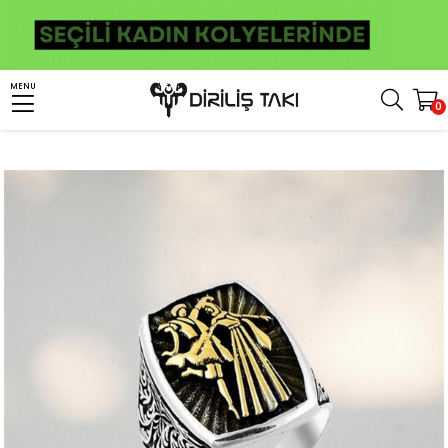
Anasayfa
Erkek Gümüş Yüzük
Çerkes Yüzükleri
MENU
0
Çerkes Dans Eden Figürü Model Gümüş Erkek Yüzük