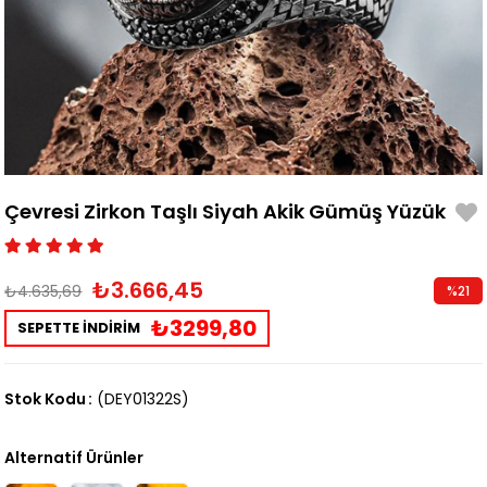
Çevresi Zirkon Taşlı Siyah Akik Gümüş Yüzük
₺3.666,45
₺4.635,69
%
21
İndirim
₺3299,80
SEPETTE İNDİRİM
Stok Kodu
(DEY01322S)
Alternatif Ürünler