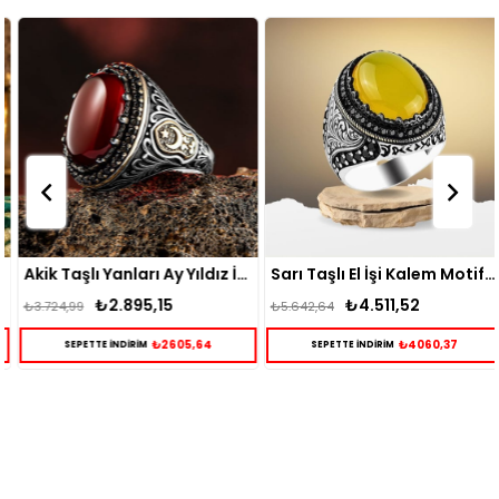
Akik Taşlı Yanları Ay Yıldız İşlemeli Gümüş Erkek Yüzük
Sarı Taşlı El İşi Kalem Motifli Gümüş Yüzük
₺2.895,15
₺4.511,52
₺3.724,99
₺5.642,64
₺2605,64
₺4060,37
SEPETTE İNDİRİM
SEPETTE İNDİRİM