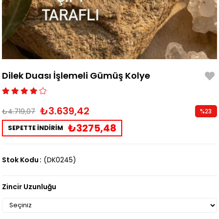
Dilek Duası İşlemeli Gümüş Kolye
₺3.639,42
₺4.719,07
%
23
İndirim
₺3275,48
SEPETTE İNDİRİM
Stok Kodu
(DK0245)
Zincir Uzunluğu