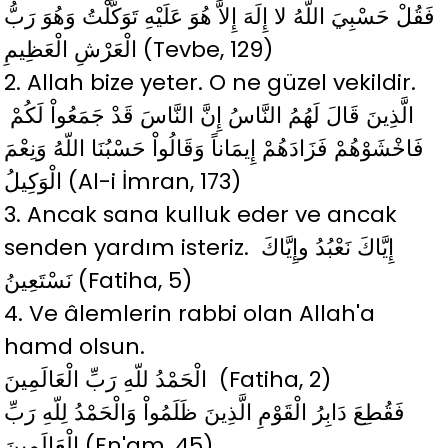
فَقُلْ حَسْبِيَ اللّهُ لا إِلَهَ إِلاَّ هُوَ عَلَيْهِ تَوَكَّلْتُ وَهُوَ رَبُّ
الْعَرْشِ الْعَظِيمِ (Tevbe, 129)
2. Allah bize yeter. O ne güzel vekildir.
الَّذِينَ قَالَ لَهُمُ النَّاسُ إِنَّ النَّاسَ قَدْ جَمَعُواْ لَكُمْ
فَاخْشَوْهُمْ فَزَادَهُمْ إِيمَاناً وَقَالُواْ حَسْبُنَا اللّهُ وَنِعْمَ
الْوَكِيلُ (Al-i İmran, 173)
3. Ancak sana kulluk eder ve ancak
senden yardım isteriz. إِيَّاكَ نَعْبُدُ وإِيَّاكَ
نَسْتَعِينُ (Fatiha, 5)
4. Ve âlemlerin rabbi olan Allah'a
hamd olsun.
الْحَمْدُ للّهِ رَبِّ الْعَالَمِينَ (Fatiha, 2)
فَقُطِعَ دَابِرُ الْقَوْمِ الَّذِينَ ظَلَمُواْ وَالْحَمْدُ لِلّهِ رَبِّ
الْعَالَمِينَ (En'am, 45)