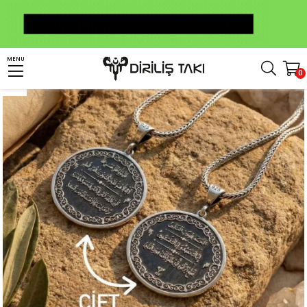
Anasayfa
Kolye
Dualı Kolye
Dilek Duası İşlemeli Gümüş Kolye
MENU
0