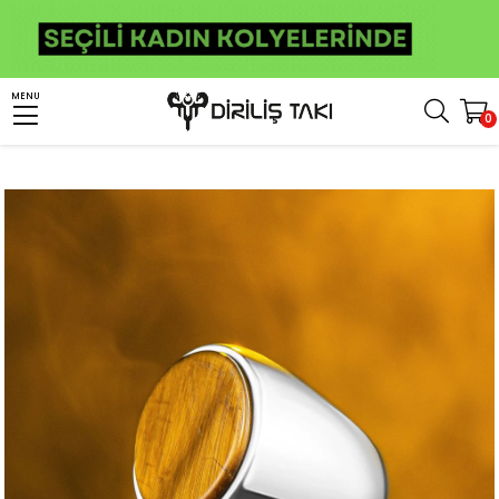
Anasayfa
Erkek Gümüş Yüzük
Taşlı Yüzükler
Kaplan Gözü Taşlı Yüzükler
MENU
0
Doğal Kaplan Gözü Taşlı Sade Model Gümüş Erkek Yüzük