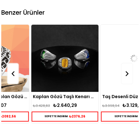
Benzer Ürünler
Kaplan Gözü Taşlı Kenarı Çizgi Motifli Erkek Gümüş Yüzük
Taş Desenli Düz Oval Kaplan Gözü Taşlı Erkek Gümüş Yüzük
₺2.640,29
₺3.129,90
₺3.428,83
₺3.998,94
₺2376,26
₺2816,91
SEPETTE İNDİRİM
SEPETTE İNDİRİM