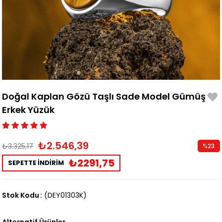
Doğal Kaplan Gözü Taşlı Sade Model Gümüş
Erkek Yüzük
₺2.546,39
₺3.325,17
%
23
İndirim
₺2291,75
SEPETTE İNDİRİM
Stok Kodu
(DEY01303K)